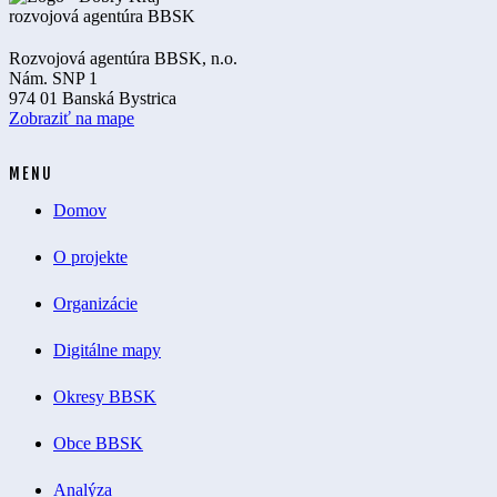
Rozvojová agentúra BBSK, n.o.
Nám. SNP 1
974 01 Banská Bystrica
Zobraziť na mape
MENU
Domov
O projekte
Organizácie
Digitálne mapy
Okresy BBSK
Obce BBSK
Analýza