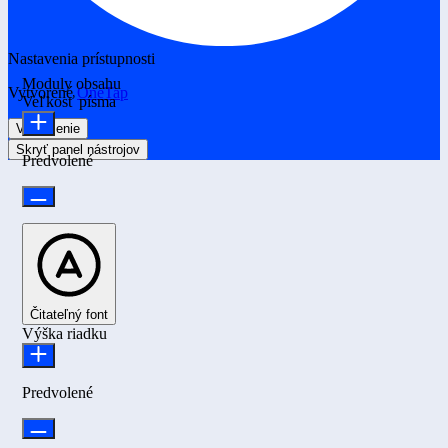
Nastavenia prístupnosti
Moduly obsahu
Vytvorené
OneTap
Veľkosť písma
Vyhlásenie
Skryť panel nástrojov
Predvolené
Čitateľný font
Výška riadku
Predvolené