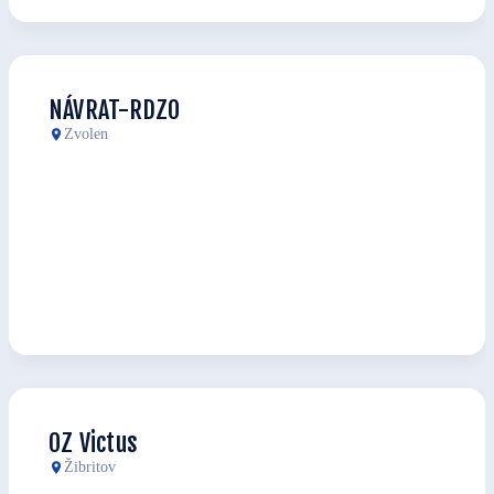
NÁVRAT-RDZO
Zvolen
OZ Victus
Žibritov