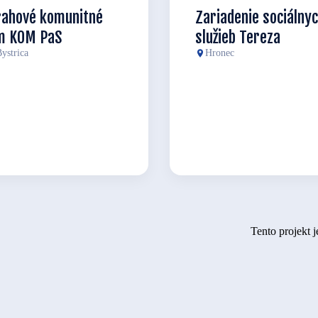
rahové komunitné
Zariadenie sociálny
m KOM PaS
služieb Tereza
ystrica
Hronec
Tento projekt 