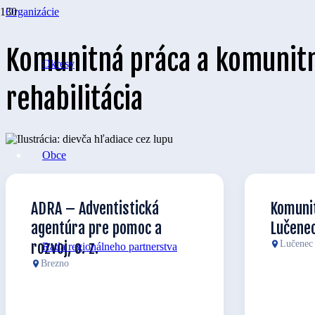
Organizácie
Komunitná práca a komunit
Okresy
rehabilitácia
Obce
ADRA – Adventistická
Komuni
agentúra pre pomoc a
Lučene
rozvoj, o. z.
Lučenec
Rada regionálneho partnerstva
Brezno