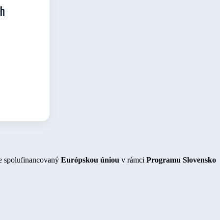
ch
je spolufinancovaný
Európskou úniou
v rámci
Programu Slovensko