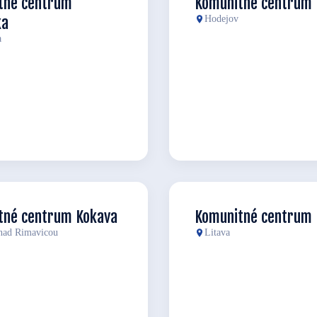
tné centrum
Komunitné centrum 
ka
Hodejov
a
tné centrum Kokava
Komunitné centrum 
nad Rimavicou
Litava