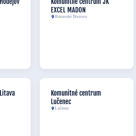
Hodejov
Komunitné centrum JK
EXCEL MADON
Rimavské Brezovo
Litava
Komunitné centrum
Lučenec
Lučenec