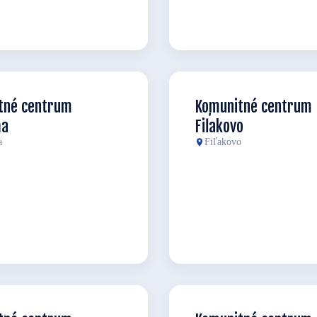
tné centrum
Komunitné centrum
ňa
Fiľakovo
a
Fiľakovo