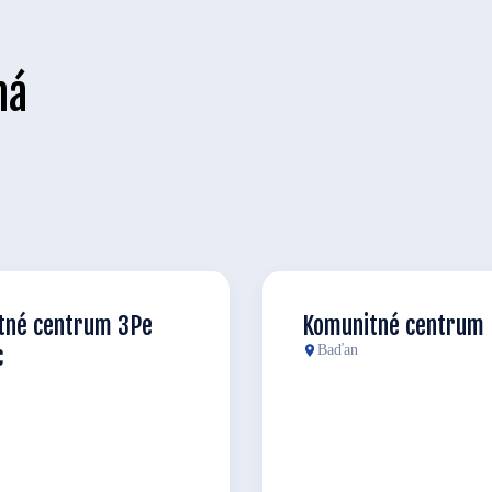
ná
tné centrum 3Pe
Komunitné centrum
c
Baďan