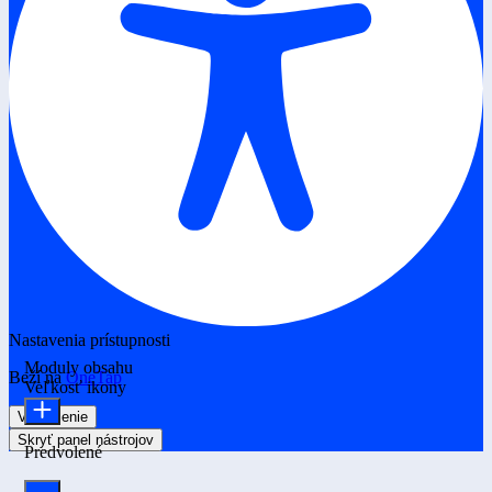
Nastavenia prístupnosti
Moduly obsahu
Beží na
OneTap
Veľkosť ikony
Vyhlásenie
Skryť panel nástrojov
Predvolené