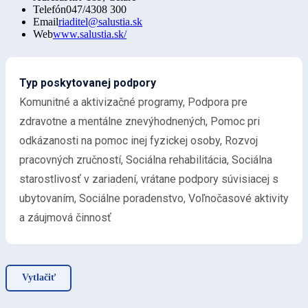
Telefón
047/4308 300
Email
riaditel@salustia.sk
Web
www.salustia.sk/
Typ poskytovanej podpory
Komunitné a aktivizačné programy, Podpora pre
zdravotne a mentálne znevýhodnených, Pomoc pri
odkázanosti na pomoc inej fyzickej osoby, Rozvoj
pracovných zručností, Sociálna rehabilitácia, Sociálna
starostlivosť v zariadení, vrátane podpory súvisiacej s
ubytovaním, Sociálne poradenstvo, Voľnočasové aktivity
a záujmová činnosť
Vytlačiť