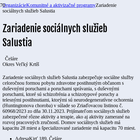
Organizácie
Komunitné a aktivizačné programy
Zariadenie
sociálnych služieb Salustia
Zariadenie sociálnych služieb
Salustia
Čeláre
Okres
Veľký Krtíš
Zariadenie sociálnych služieb Salustia
zabezpečuje sociálne služby
celoročnou formou pobytu zdravotne postihnutým občanom s
duševnými poruchami a poruchami správania, s duševnými
poruchami, ktoré sú schizofrénia a schizotypové poruchy a
telesnými postihnutiami, ktorými sú neurodegeneratívne ochorenia
(Huntingtonova choroba) v súlade so Zriaďovacou listinou č.
60968/2023 zo dňa 30.11.2023. Prijímateľom sociálnych služieb
zabezpečené rôzne aktivity a terapie, ako aj a
ktivity zamerané na
rozvoj pracovných zručností. Domov sociálnych služieb má
kapacitu 28 miest a špecializované zariadenie má kapacitu 70 miest.
Adresa
Kirť 189, Čeláre