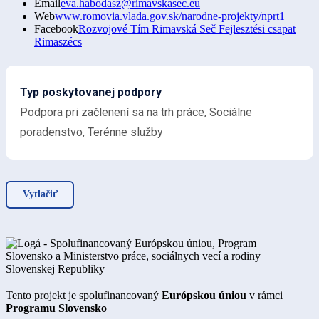
Email
eva.habodasz@rimavskasec.eu
Web
www.romovia.vlada.gov.sk/narodne-projekty/nprt1
Facebook
Rozvojové Tím Rimavská Seč Fejlesztési csapat
Rimaszécs
Typ poskytovanej podpory
Podpora pri začlenení sa na trh práce, Sociálne
poradenstvo, Terénne služby
Vytlačiť
Tento projekt je spolufinancovaný
Európskou úniou
v rámci
Programu Slovensko