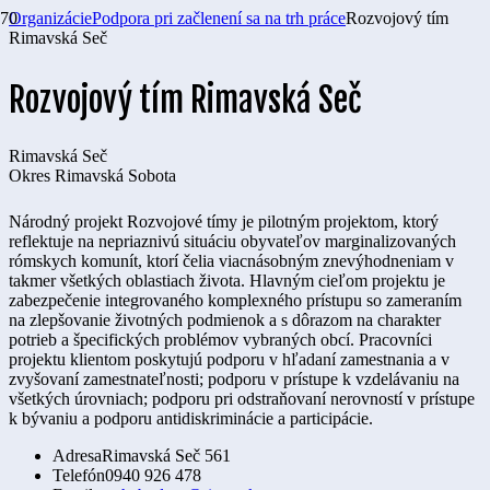
Organizácie
Podpora pri začlenení sa na trh práce
Rozvojový tím
Rimavská Seč
Rozvojový tím Rimavská Seč
Rimavská Seč
Okres
Rimavská Sobota
Národný projekt Rozvojové tímy je pilotným projektom, ktorý
reflektuje na nepriaznivú situáciu obyvateľov marginalizovaných
rómskych komunít, ktorí čelia viacnásobným znevýhodneniam v
takmer všetkých oblastiach života. Hlavným cieľom projektu je
zabezpečenie integrovaného komplexného prístupu so zameraním
na zlepšovanie životných podmienok a s dôrazom na charakter
potrieb a špecifických problémov vybraných obcí. Pracovníci
projektu klientom poskytujú podporu v hľadaní zamestnania a v
zvyšovaní zamestnateľnosti; podporu v prístupe k vzdelávaniu na
všetkých úrovniach; podporu pri odstraňovaní nerovností v prístupe
k bývaniu a podporu antidiskriminácie a participácie.
Adresa
Rimavská Seč 561
Telefón
0940 926 478