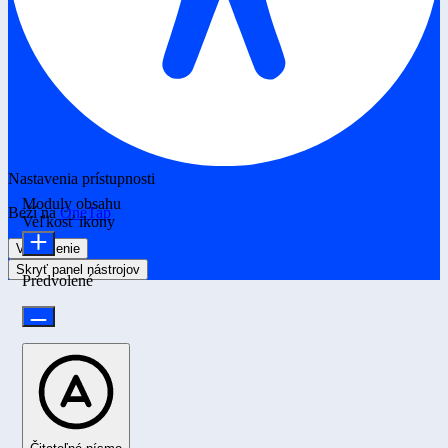
Nastavenia prístupnosti
Moduly obsahu
Beží na
OneTap
Veľkosť ikony
Vyhlásenie
Skryť panel nástrojov
Predvolené