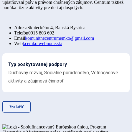
uplatňovaní práv a právom chránených záujmov. Centrum taktiež
ponúka rôzne aktivity pre deti aj dospelých.
Adresa
Skuteckého 4, Banská Bystrica
Telefón
0915 803 692
Email
komunitnecentrumemko@gmail.com
Web
kcemko.webnode.sk/
Typ poskytovanej podpory
Duchovný rozvoj, Sociálne poradenstvo, Voľnočasové
aktivity a záujmová činnosť
Vytlačiť