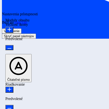
Nastavenia prístupnosti
Moduly obsahu
Beží na
OneTap
Veľkosť ikony
Vyhlásenie
Skryť panel nástrojov
Predvolené
Čitateľné písmo
Riadkovanie
Predvolené