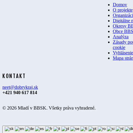
Domov
O projekte
Organizác
Digitálne
Okresy B
Obce BB
Analýza
Zásady po
cookie
Vyhlásenie
Mapa strá
KONTAKT
neet@dobrykraj.sk
+421 940 617 814
© 2026 Mladí v BBSK. Všetky práva vyhradené.