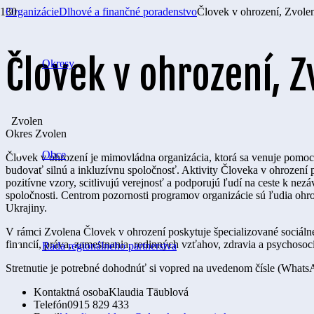
Organizácie
Dlhové a finančné poradenstvo
Človek v ohrození, Zvole
Človek v ohrození, Z
Okresy
Zvolen
Okres
Zvolen
Obce
Človek v ohrození je mimovládna organizácia, ktorá sa venuje pomoc
budovať silnú a inkluzívnu spoločnosť. Aktivity Človeka v ohrození p
pozitívne vzory, scitlivujú verejnosť a podporujú ľudí na ceste k nez
spoločnosti. Centrom pozornosti programov organizácie sú ľudia ohr
Ukrajiny.
V rámci Zvolena Človek v ohrození poskytuje špecializované sociáln
financií, práva, zamestnania, rodinných vzťahov, zdravia a psychosoc
Rada regionálneho partnerstva
Stretnutie je potrebné dohodnúť si
vopred
na uvedenom čísle (Whats
Kontaktná osoba
Klaudia Täublová
Telefón
0915 829 433