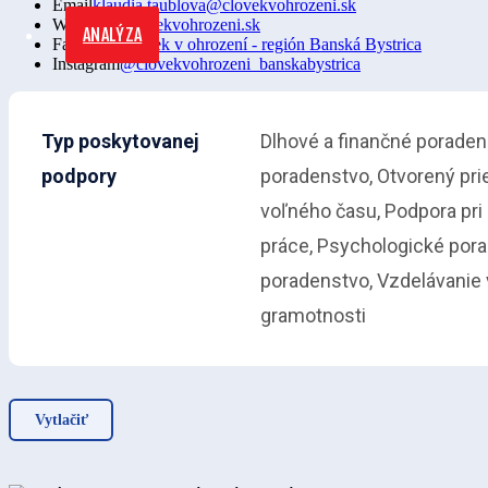
Email
klaudia.taublova@clovekvohrozeni.sk
Web
www.clovekvohrozeni.sk
ANALÝZA
Facebook
Človek v ohrození - región Banská Bystrica
Instagram
@clovekvohrozeni_banskabystrica
Typ poskytovanej
Dlhové a finančné poraden
podpory
poradenstvo, Otvorený prie
voľného času, Podpora pri 
práce, Psychologické pora
poradenstvo, Vzdelávanie 
gramotnosti
Vytlačiť