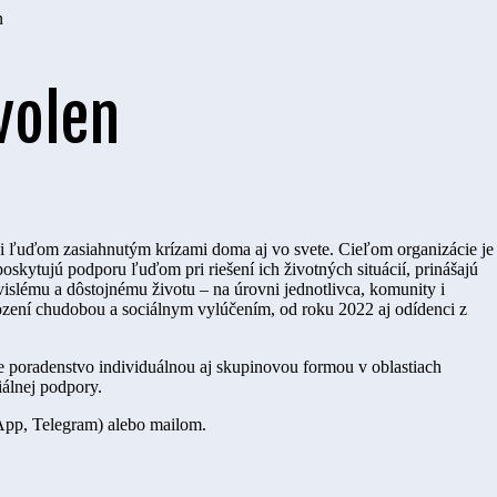
n
volen
i ľuďom zasiahnutým krízami doma aj vo svete. Cieľom organizácie je
oskytujú podporu ľuďom pri riešení ich životných situácií, prinášajú
ávislému a dôstojnému životu – na úrovni jednotlivca, komunity i
ození chudobou a sociálnym vylúčením, od roku 2022 aj odídenci z
e poradenstvo individuálnou aj skupinovou formou v oblastiach
iálnej podpory.
App, Telegram) alebo mailom.