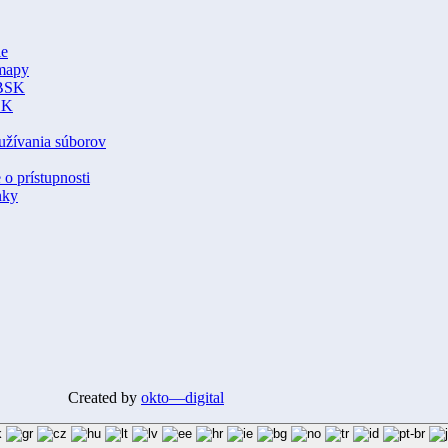
ie
 mapy
BSK
SK
užívania súborov
 o prístupnosti
nky
Created by
okto—digital