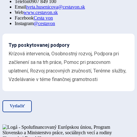
Telefón
0907 849 100
Email
iveta.husenicova@cestavon.sk
Web
www.cestavon.sk
Facebook
Cesta von
Instagram
@cestavon
Typ poskytovanej podpory
Krízová intervencia, Osobnostný rozvoj, Podpora pri
začlenení sa na trh práce, Pomoc pri pracovnom
uplatnení, Rozvoj pracovných zručností, Terénne služby,
Vzdelávanie v téme finančnej gramotnosti
Vytlačiť