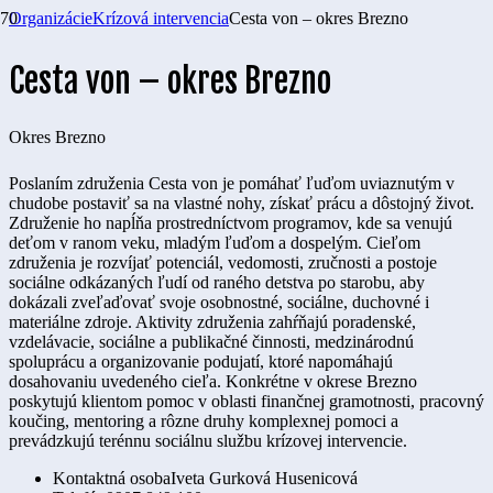
Organizácie
Krízová intervencia
Cesta von – okres Brezno
Cesta von – okres Brezno
Okres
Brezno
Poslaním združenia Cesta von je pomáhať ľuďom uviaznutým v
chudobe postaviť sa na vlastné nohy, získať prácu a dôstojný život.
Združenie ho n
apĺňa prostredníctvom programov, kde sa venujú
deťom v ranom veku, mladým ľuďom a dospelým. Cieľom
združenia je rozvíjať potenciál, vedomosti, zručnosti a postoje
sociálne odkázaných ľudí od raného detstva po starobu, aby
dokázali zveľaďovať svoje osobnostné, sociálne, duchovné i
materiálne zdroje. Aktivity združenia zahŕňajú poradenské,
vzdelávacie, sociálne a publikačné činnosti, medzinárodnú
spoluprácu a organizovanie podujatí, ktoré napomáhajú
dosahovaniu uvedeného cieľa. Konkrétne v okrese Brezno
poskytujú klientom pomoc v oblasti finančnej gramotnosti, pracovný
koučing, mentoring a rôzne druhy komplexnej pomoci a
prevádzkujú terénnu sociálnu službu krízovej intervencie.
Kontaktná osoba
Iveta Gurková Husenicová