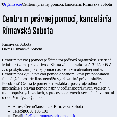
Organizácie
Centrum právnej pomoci, kancelária Rimavská Sobota
Centrum právnej pomoci, kancelária
Rimavská Sobota
Rimavská Sobota
Okres
Rimavská Sobota
Centrum právnej pomoci je štátna rozpočtová organizácia zriadená
Ministerstvom spravodlivosti SR na základe zákona č. 327/2005 Z.
z. o poskytovaní právnej pomoci osobám v materiálnej núdzi.
Centrum poskytuje právnu pomoc občanom, ktorí pre nedostatok
finančných prostriedkov nemôžu využívať iné právne služby.
Pôsobnosť Centra je pomerne rozsiahla a poskytuje odborné
informácie a právnu pomoc napr. v občianskoprávnych veciach, v
rodinnoprávnych veciach, v pracovnoprávnych veciach, či v konaní
o oddlžení fyzických osôb.
Adresa
Čerenčianska 20, Rimavská Sobota
Telefón
0650 105 100
Email
info@centrumpravnejpomoci.sk