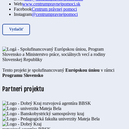
Web
www.centrumpravnejpomoci.sk
Facebook
Centrum právnej pomoci
Instagram
@centrumpravnejpomoci
Vytlačiť
Tento projekt je spolufinancovaný
Európskou úniou
v rámci
Programu Slovensko
Partneri projektu