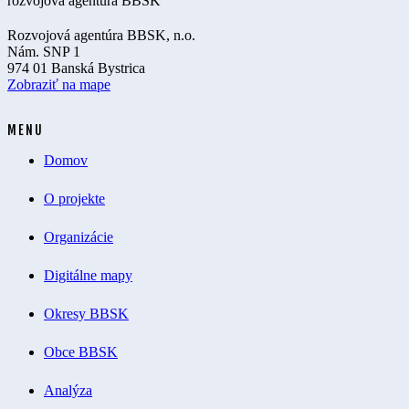
Rozvojová agentúra BBSK, n.o.
Nám. SNP 1
974 01 Banská Bystrica
Zobraziť na mape
MENU
Domov
O projekte
Organizácie
Digitálne mapy
Okresy BBSK
Obce BBSK
Analýza