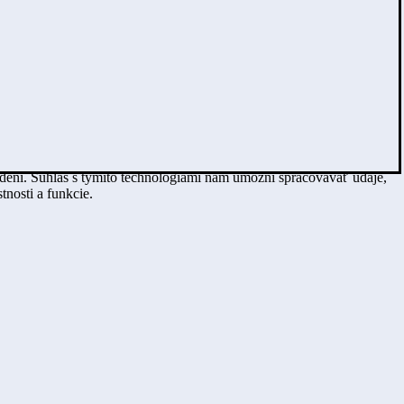
adení. Súhlas s týmito technológiami nám umožní spracovávať údaje,
tnosti a funkcie.