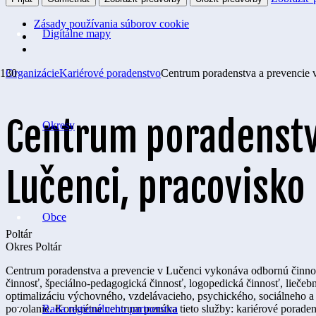
Zásady používania súborov cookie
Digitálne mapy
Organizácie
Kariérové poradenstvo
Centrum poradenstva a prevencie v
Centrum poradenstv
Okresy
Lučenci, pracovisko 
Obce
Poltár
Okres
Poltár
Centrum poradenstva a prevencie v Lučenci vykonáva odbornú činnos
činnosť, špeciálno-pedagogická činnosť, logopedická činnosť, lieče
optimalizáciu výchovného, vzdelávacieho, psychického, sociálneho a 
Rada regionálneho partnerstva
povolanie. Konkrétne centrum ponúka tieto služby: kariérové poraden