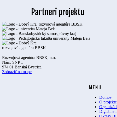
Partneri projektu
Rozvojová agentúra BBSK, n.o.
Nám. SNP 1
974 01 Banská Bystrica
Zobraziť na mape
MENU
Domov
O projekte
Organizác
Digitálne
Okresy B