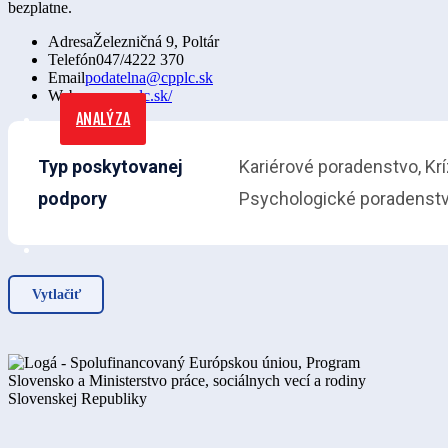
bezplatne.
Adresa
Železničná 9, Poltár
Telefón
047/4222 370
Email
podatelna@cpplc.sk
Web
www.cpplc.sk/
ANALÝZA
Typ poskytovanej
Kariérové poradenstvo, Krí
podpory
Psychologické poradenst
Vytlačiť