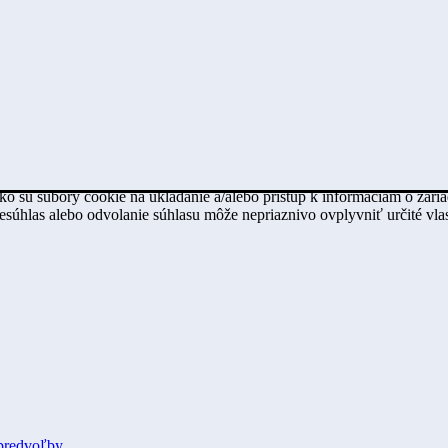
ko sú súbory cookie na ukladanie a/alebo prístup k informáciám o zari
Nesúhlas alebo odvolanie súhlasu môže nepriaznivo ovplyvniť určité vlas
predvoľby