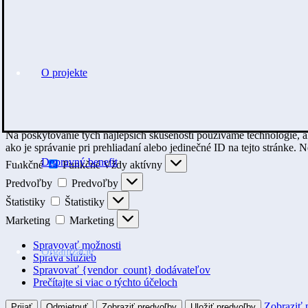
O projekte
Na poskytovanie tých najlepších skúseností používame technológie, a
ako je správanie pri prehliadaní alebo jedinečné ID na tejto stránke. 
Dopravný benefit
Funkčné
Funkčné
Vždy aktívny
Predvoľby
Predvoľby
Štatistiky
Štatistiky
Marketing
Marketing
Spravovať možnosti
Organizácie
Správa služieb
Spravovať {vendor_count} dodávateľov
Prečítajte si viac o týchto účeloch
Zobraziť 
Prijať
Odmietnuť
Zobraziť predvoľby
Uložiť predvoľby