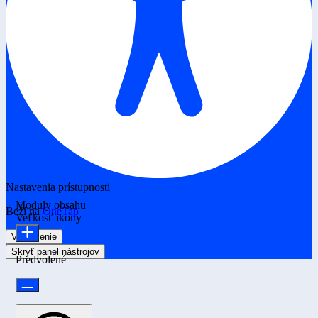
Nastavenia prístupnosti
Moduly obsahu
Beží na
OneTap
Veľkosť ikony
Vyhlásenie
Skryť panel nástrojov
Predvolené