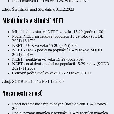
Počet mladých ľudí vo veku 25-29 rokov
2 071
zdroj: Štatistický úrad SR, dáta k 31.12.2023
Mladí ľudia v situácii NEET
Mladí ľudia v situácií NEET vo veku 15-29 (počet)
1 001
Podiel NEET na celkovej populácii 15-29 rokov (SODB
2021)
16,17%
NEET - UoZ vo veku 15-29 (počet)
304
NEET - UoZ - podiel na populácií 15-29 rokov (SODB
2021)
4,91%
NEET - neaktívni vo veku 15-29 (počet)
697
NEET - neaktívni - podiel na populácií 15-29 rokov (SODB
2021)
11,26%
Celkový počet ľudí vo veku 15 - 29 rokov
6 190
zdroj: SODB 2021, dáta k 31.12.2020
Nezamestnanosť
Počet nezamestnaných mladých ľudí vo veku 15-29 rokov
206
Podiel nezamestnaných v populácii 15-29 ročných mladých