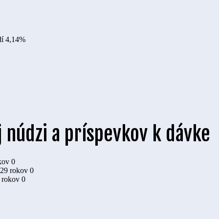
dí
4,14%
 núdzi a príspevkov k dávke
kov
0
 29 rokov
0
9 rokov
0