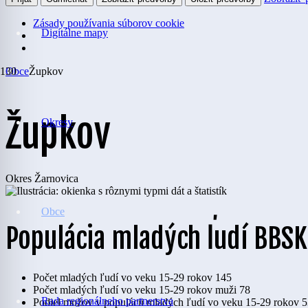
Zásady používania súborov cookie
Digitálne mapy
Obce
Župkov
Župkov
Okresy
Okres
Žarnovica
Obce
Populácia mladých ľudí BBSK
Počet mladých ľudí vo veku 15-29 rokov
145
Počet mladých ľudí vo veku 15-29 rokov muži
78
Rada regionálneho partnerstva
Podiel mužov v populácii mladých ľudí vo veku 15-29 rokov
5