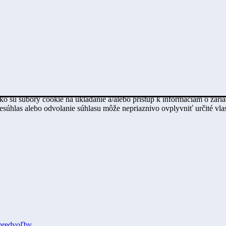
ko sú súbory cookie na ukladanie a/alebo prístup k informáciám o zari
Nesúhlas alebo odvolanie súhlasu môže nepriaznivo ovplyvniť určité vlas
predvoľby