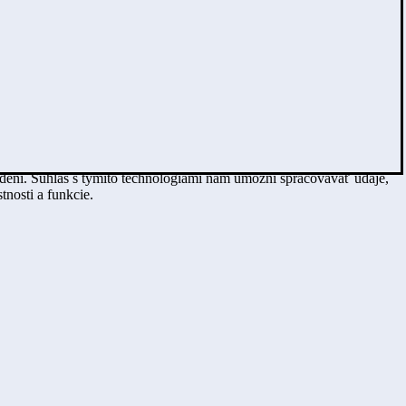
adení. Súhlas s týmito technológiami nám umožní spracovávať údaje,
tnosti a funkcie.