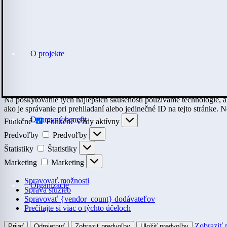
O projekte
Na poskytovanie tých najlepších skúseností používame technológie, a
ako je správanie pri prehliadaní alebo jedinečné ID na tejto stránke. 
Dopravný benefit
Funkčné
Funkčné
Vždy aktívny
Predvoľby
Predvoľby
Štatistiky
Štatistiky
Marketing
Marketing
Spravovať možnosti
Organizácie
Správa služieb
Spravovať {vendor_count} dodávateľov
Prečítajte si viac o týchto účeloch
Zobraziť 
Prijať
Odmietnuť
Zobraziť predvoľby
Uložiť predvoľby