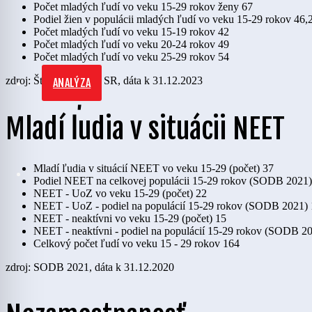
Počet mladých ľudí vo veku 15-29 rokov ženy
67
Podiel žien v populácii mladých ľudí vo veku 15-29 rokov
46,
Počet mladých ľudí vo veku 15-19 rokov
42
Počet mladých ľudí vo veku 20-24 rokov
49
Počet mladých ľudí vo veku 25-29 rokov
54
zdroj: Štatistický úrad SR, dáta k 31.12.2023
ANALÝZA
Mladí ľudia v situácii NEET
Mladí ľudia v situácií NEET vo veku 15-29 (počet)
37
Podiel NEET na celkovej populácii 15-29 rokov (SODB 2021)
NEET - UoZ vo veku 15-29 (počet)
22
NEET - UoZ - podiel na populácií 15-29 rokov (SODB 2021)
NEET - neaktívni vo veku 15-29 (počet)
15
NEET - neaktívni - podiel na populácií 15-29 rokov (SODB 2
Celkový počet ľudí vo veku 15 - 29 rokov
164
zdroj: SODB 2021, dáta k 31.12.2020