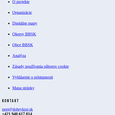
O projekte
Organizácie
Digitálne mapy
Okresy BBSK
Obce BBSK
Analýza
Zásady používania súborov cookie
Vyhlásenie o prístupnosti
Mapa stránky
KONTAKT
neet@dobrykraj.sk
+421 940 617 814