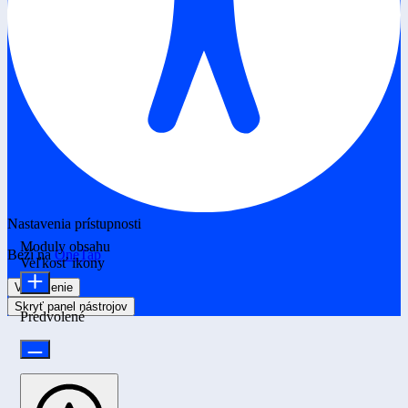
Nastavenia prístupnosti
Moduly obsahu
Beží na
OneTap
Veľkosť ikony
Vyhlásenie
Skryť panel nástrojov
Predvolené