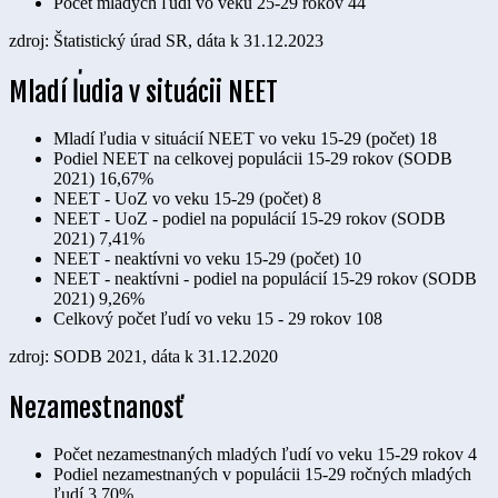
Počet mladých ľudí vo veku 25-29 rokov
44
zdroj: Štatistický úrad SR, dáta k 31.12.2023
Mladí ľudia v situácii NEET
Mladí ľudia v situácií NEET vo veku 15-29 (počet)
18
Podiel NEET na celkovej populácii 15-29 rokov (SODB
2021)
16,67%
NEET - UoZ vo veku 15-29 (počet)
8
NEET - UoZ - podiel na populácií 15-29 rokov (SODB
2021)
7,41%
NEET - neaktívni vo veku 15-29 (počet)
10
NEET - neaktívni - podiel na populácií 15-29 rokov (SODB
2021)
9,26%
Celkový počet ľudí vo veku 15 - 29 rokov
108
zdroj: SODB 2021, dáta k 31.12.2020
Nezamestnanosť
Počet nezamestnaných mladých ľudí vo veku 15-29 rokov
4
Podiel nezamestnaných v populácii 15-29 ročných mladých
ľudí
3,70%