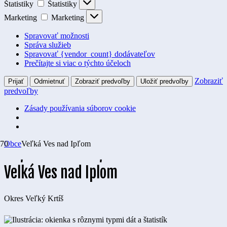
Štatistiky
Štatistiky
Marketing
Marketing
Spravovať možnosti
Správa služieb
Spravovať {vendor_count} dodávateľov
Prečítajte si viac o týchto účeloch
Zobraziť
Prijať
Odmietnuť
Zobraziť predvoľby
Uložiť predvoľby
predvoľby
Zásady používania súborov cookie
Obce
Veľká Ves nad Ipľom
Veľká Ves nad Ipľom
Okres
Veľký Krtíš