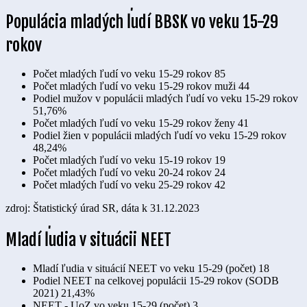
Populácia mladých ľudí BBSK vo veku 15-29
rokov
Počet mladých ľudí vo veku 15-29 rokov
85
Počet mladých ľudí vo veku 15-29 rokov muži
44
Podiel mužov v populácii mladých ľudí vo veku 15-29 rokov
51,76%
Počet mladých ľudí vo veku 15-29 rokov ženy
41
Podiel žien v populácii mladých ľudí vo veku 15-29 rokov
48,24%
Počet mladých ľudí vo veku 15-19 rokov
19
Počet mladých ľudí vo veku 20-24 rokov
24
Počet mladých ľudí vo veku 25-29 rokov
42
zdroj: Štatistický úrad SR, dáta k 31.12.2023
Mladí ľudia v situácii NEET
Mladí ľudia v situácií NEET vo veku 15-29 (počet)
18
Podiel NEET na celkovej populácii 15-29 rokov (SODB
2021)
21,43%
NEET - UoZ vo veku 15-29 (počet)
3