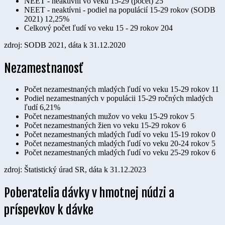
NEET - neaktívni vo veku 15-29 (počet)
25
NEET - neaktívni - podiel na populácií 15-29 rokov (SODB
2021)
12,25%
Celkový počet ľudí vo veku 15 - 29 rokov
204
zdroj: SODB 2021, dáta k 31.12.2020
Nezamestnanosť
Počet nezamestnaných mladých ľudí vo veku 15-29 rokov
11
Podiel nezamestnaných v populácii 15-29 ročných mladých
ľudí
6,21%
Počet nezamestnaných mužov vo veku 15-29 rokov
5
Počet nezamestnaných žien vo veku 15-29 rokov
6
Počet nezamestnaných mladých ľudí vo veku 15-19 rokov
0
Počet nezamestnaných mladých ľudí vo veku 20-24 rokov
5
Počet nezamestnaných mladých ľudí vo veku 25-29 rokov
6
zdroj: Štatistický úrad SR, dáta k 31.12.2023
Poberatelia dávky v hmotnej núdzi a
príspevkov k dávke