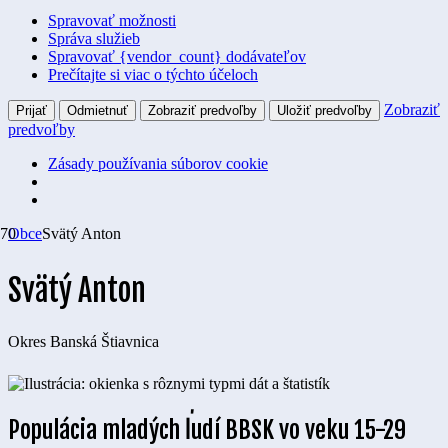
Spravovať možnosti
Správa služieb
Spravovať {vendor_count} dodávateľov
Prečítajte si viac o týchto účeloch
Zobraziť
Prijať
Odmietnuť
Zobraziť predvoľby
Uložiť predvoľby
predvoľby
Zásady používania súborov cookie
Obce
Svätý Anton
Svätý Anton
Okres
Banská Štiavnica
Populácia mladých ľudí BBSK vo veku 15-29