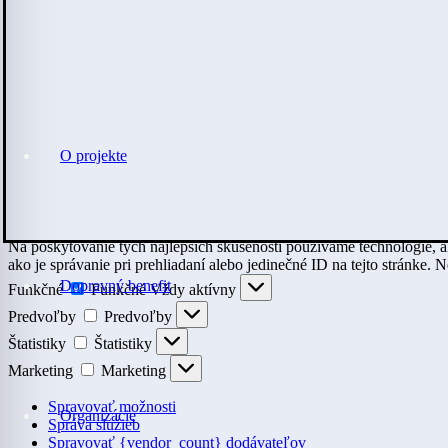
O projekte
Na poskytovanie tých najlepších skúseností používame technológie, a
ako je správanie pri prehliadaní alebo jedinečné ID na tejto stránke. 
Dopravný benefit
Funkčné
Funkčné
Vždy aktívny
Predvoľby
Predvoľby
Štatistiky
Štatistiky
Marketing
Marketing
Spravovať možnosti
Organizácie
Správa služieb
Spravovať {vendor_count} dodávateľov