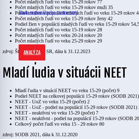
Počet mladých ľudí vo veku 15-29 rokov
77
Počet mladých ľudí vo veku 15-29 rokov muži
35
Rada regionálneho partnerstva
Podiel mužov v populácii mladých ľudí vo veku 15-29 rokov
4
Počet mladých ľudí vo veku 15-29 rokov ženy
42
Podiel žien v populácii mladých ľudí vo veku 15-29 rokov
54,
Počet mladých ľudí vo veku 15-19 rokov
28
Počet mladých ľudí vo veku 20-24 rokov
20
Počet mladých ľudí vo veku 25-29 rokov
29
zdroj: Štatistický úrad SR, dáta k 31.12.2023
ANALÝZA
Mladí ľudia v situácii NEET
Mladí ľudia v situácií NEET vo veku 15-29 (počet)
9
Podiel NEET na celkovej populácii 15-29 rokov (SODB 2021)
NEET - UoZ vo veku 15-29 (počet)
2
NEET - UoZ - podiel na populácií 15-29 rokov (SODB 2021)
NEET - neaktívni vo veku 15-29 (počet)
7
NEET - neaktívni - podiel na populácií 15-29 rokov (SODB 2
Celkový počet ľudí vo veku 15 - 29 rokov
80
zdroj: SODB 2021, dáta k 31.12.2020