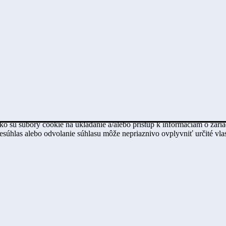
ko sú súbory cookie na ukladanie a/alebo prístup k informáciám o zari
Nesúhlas alebo odvolanie súhlasu môže nepriaznivo ovplyvniť určité vlas