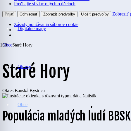
Prečítajte si viac o týchto účeloch
Zobraziť 
Prijať
Odmietnuť
Zobraziť predvoľby
Uložiť predvoľby
Zásady používania súborov cookie
Digitálne mapy
Obce
Staré Hory
Staré Hory
Okresy
Okres
Banská Bystrica
Obce
Populácia mladých ľudí BBSK