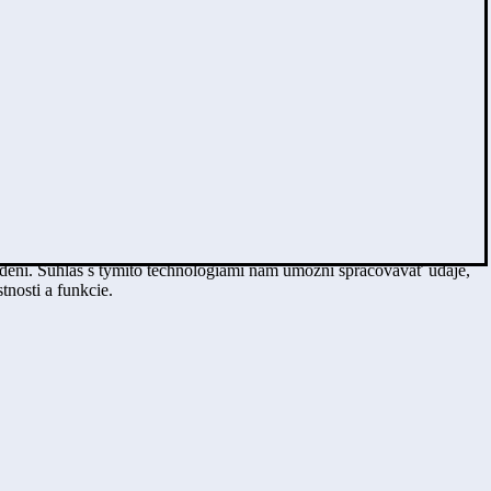
adení. Súhlas s týmito technológiami nám umožní spracovávať údaje,
tnosti a funkcie.