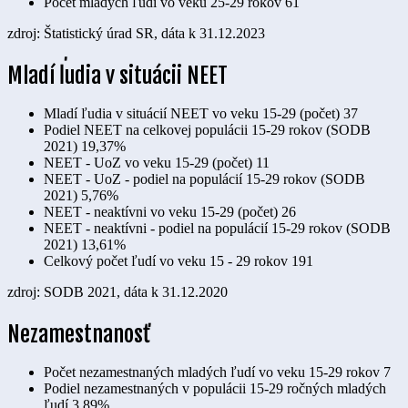
Počet mladých ľudí vo veku 25-29 rokov
61
zdroj: Štatistický úrad SR, dáta k 31.12.2023
Mladí ľudia v situácii NEET
Mladí ľudia v situácií NEET vo veku 15-29 (počet)
37
Podiel NEET na celkovej populácii 15-29 rokov (SODB
2021)
19,37%
NEET - UoZ vo veku 15-29 (počet)
11
NEET - UoZ - podiel na populácií 15-29 rokov (SODB
2021)
5,76%
NEET - neaktívni vo veku 15-29 (počet)
26
NEET - neaktívni - podiel na populácií 15-29 rokov (SODB
2021)
13,61%
Celkový počet ľudí vo veku 15 - 29 rokov
191
zdroj: SODB 2021, dáta k 31.12.2020
Nezamestnanosť
Počet nezamestnaných mladých ľudí vo veku 15-29 rokov
7
Podiel nezamestnaných v populácii 15-29 ročných mladých
ľudí
3,89%