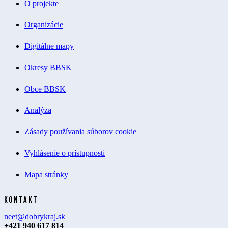
O projekte
Organizácie
Digitálne mapy
Okresy BBSK
Obce BBSK
Analýza
Zásady používania súborov cookie
Vyhlásenie o prístupnosti
Mapa stránky
KONTAKT
neet@dobrykraj.sk
+421 940 617 814