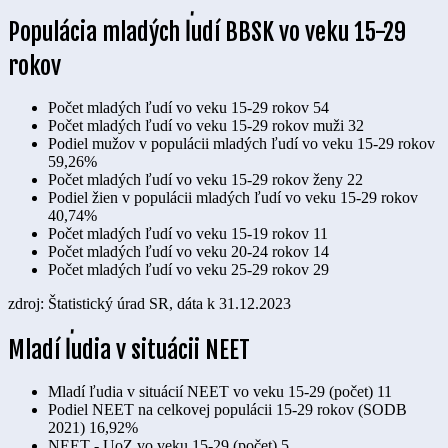
Populácia mladých ľudí BBSK vo veku 15-29
rokov
Počet mladých ľudí vo veku 15-29 rokov
54
Počet mladých ľudí vo veku 15-29 rokov muži
32
Podiel mužov v populácii mladých ľudí vo veku 15-29 rokov
59,26%
Počet mladých ľudí vo veku 15-29 rokov ženy
22
Podiel žien v populácii mladých ľudí vo veku 15-29 rokov
40,74%
Počet mladých ľudí vo veku 15-19 rokov
11
Počet mladých ľudí vo veku 20-24 rokov
14
Počet mladých ľudí vo veku 25-29 rokov
29
zdroj: Štatistický úrad SR, dáta k 31.12.2023
Mladí ľudia v situácii NEET
Mladí ľudia v situácií NEET vo veku 15-29 (počet)
11
Podiel NEET na celkovej populácii 15-29 rokov (SODB
2021)
16,92%
NEET - UoZ vo veku 15-29 (počet)
5