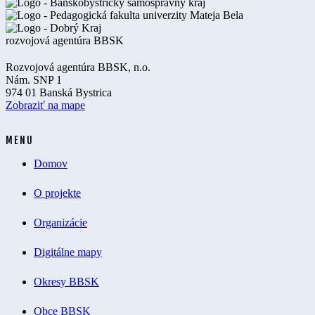
Rozvojová agentúra BBSK, n.o.
Nám. SNP 1
974 01 Banská Bystrica
Zobraziť na mape
MENU
Domov
O projekte
Organizácie
Digitálne mapy
Okresy BBSK
Obce BBSK