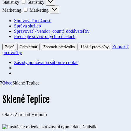
Štatistiky
Štatistiky
Marketing
Marketing
Spravovať možnosti
Správa služieb
Spravovať {vendor_count} dodávateľov
Prečítajte si viac o týchto účeloch
Zobraziť
Prijať
Odmietnuť
Zobraziť predvoľby
Uložiť predvoľby
predvoľby
Zásady používania súborov cookie
Obce
Sklené Teplice
Sklené Teplice
Okres
Žiar nad Hronom