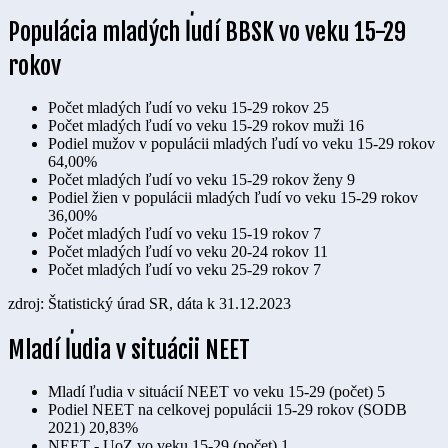
Populácia mladých ľudí BBSK vo veku 15-29
rokov
Počet mladých ľudí vo veku 15-29 rokov
25
Počet mladých ľudí vo veku 15-29 rokov muži
16
Podiel mužov v populácii mladých ľudí vo veku 15-29 rokov
64,00%
Počet mladých ľudí vo veku 15-29 rokov ženy
9
Podiel žien v populácii mladých ľudí vo veku 15-29 rokov
36,00%
Počet mladých ľudí vo veku 15-19 rokov
7
Počet mladých ľudí vo veku 20-24 rokov
11
Počet mladých ľudí vo veku 25-29 rokov
7
zdroj: Štatistický úrad SR, dáta k 31.12.2023
Mladí ľudia v situácii NEET
Mladí ľudia v situácií NEET vo veku 15-29 (počet)
5
Podiel NEET na celkovej populácii 15-29 rokov (SODB
2021)
20,83%
NEET - UoZ vo veku 15-29 (počet)
1