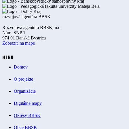
Rozvojová agentúra BBSK, n.o.
Nám. SNP 1
974 01 Banská Bystrica
Zobraziť na mape
MENU
Domov
O projekte
Organizácie
Digitálne mapy
Okresy BBSK
Obce BBSK