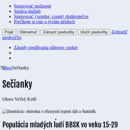
Spravovať možnosti
Správa služieb
Spravovať {vendor_count} dodávateľov
Prečítajte si viac o týchto účeloch
Zobraziť
Prijať
Odmietnuť
Zobraziť predvoľby
Uložiť predvoľby
predvoľby
Zásady používania súborov cookie
Obce
Sečianky
Sečianky
Okres
Veľký Krtíš
Populácia mladých ľudí BBSK vo veku 15-29