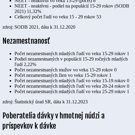
NEET - neaktívni vo veku 15-29 (počet)
6
NEET - neaktívni - podiel na populácií 15-29 rokov (SODB
2021)
11,32%
Celkový počet ľudí vo veku 15 - 29 rokov
53
zdroj: SODB 2021, dáta k 31.12.2020
Nezamestnanosť
Počet nezamestnaných mladých ľudí vo veku 15-29 rokov
1
Podiel nezamestnaných v populácii 15-29 ročných mladých
ľudí
2,22%
Počet nezamestnaných mužov vo veku 15-29 rokov
0
Počet nezamestnaných žien vo veku 15-29 rokov
1
Počet nezamestnaných mladých ľudí vo veku 15-19 rokov
0
Počet nezamestnaných mladých ľudí vo veku 20-24 rokov
0
Počet nezamestnaných mladých ľudí vo veku 25-29 rokov
1
zdroj: Štatistický úrad SR, dáta k 31.12.2023
Poberatelia dávky v hmotnej núdzi a
príspevkov k dávke