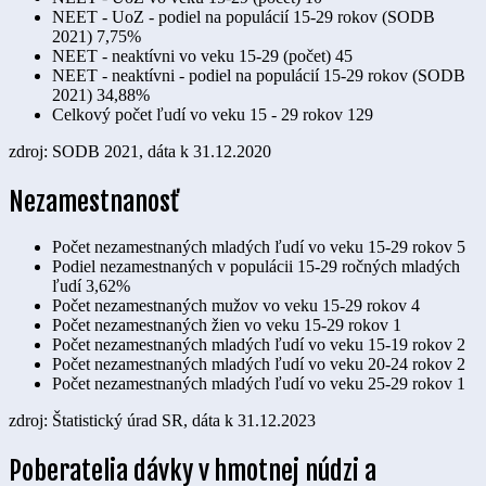
NEET - UoZ - podiel na populácií 15-29 rokov (SODB
2021)
7,75%
NEET - neaktívni vo veku 15-29 (počet)
45
NEET - neaktívni - podiel na populácií 15-29 rokov (SODB
2021)
34,88%
Celkový počet ľudí vo veku 15 - 29 rokov
129
zdroj: SODB 2021, dáta k 31.12.2020
Nezamestnanosť
Počet nezamestnaných mladých ľudí vo veku 15-29 rokov
5
Podiel nezamestnaných v populácii 15-29 ročných mladých
ľudí
3,62%
Počet nezamestnaných mužov vo veku 15-29 rokov
4
Počet nezamestnaných žien vo veku 15-29 rokov
1
Počet nezamestnaných mladých ľudí vo veku 15-19 rokov
2
Počet nezamestnaných mladých ľudí vo veku 20-24 rokov
2
Počet nezamestnaných mladých ľudí vo veku 25-29 rokov
1
zdroj: Štatistický úrad SR, dáta k 31.12.2023
Poberatelia dávky v hmotnej núdzi a