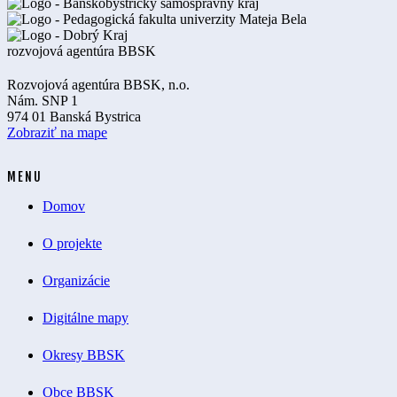
Rozvojová agentúra BBSK, n.o.
Nám. SNP 1
974 01 Banská Bystrica
Zobraziť na mape
MENU
Domov
O projekte
Organizácie
Digitálne mapy
Okresy BBSK
Obce BBSK