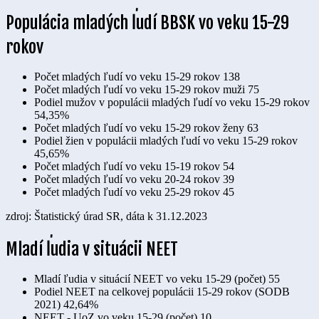
Populácia mladých ľudí BBSK vo veku 15-29
rokov
Počet mladých ľudí vo veku 15-29 rokov
138
Počet mladých ľudí vo veku 15-29 rokov muži
75
Podiel mužov v populácii mladých ľudí vo veku 15-29 rokov
54,35%
Počet mladých ľudí vo veku 15-29 rokov ženy
63
Podiel žien v populácii mladých ľudí vo veku 15-29 rokov
45,65%
Počet mladých ľudí vo veku 15-19 rokov
54
Počet mladých ľudí vo veku 20-24 rokov
39
Počet mladých ľudí vo veku 25-29 rokov
45
zdroj: Štatistický úrad SR, dáta k 31.12.2023
Mladí ľudia v situácii NEET
Mladí ľudia v situácií NEET vo veku 15-29 (počet)
55
Podiel NEET na celkovej populácii 15-29 rokov (SODB
2021)
42,64%
NEET - UoZ vo veku 15-29 (počet)
10