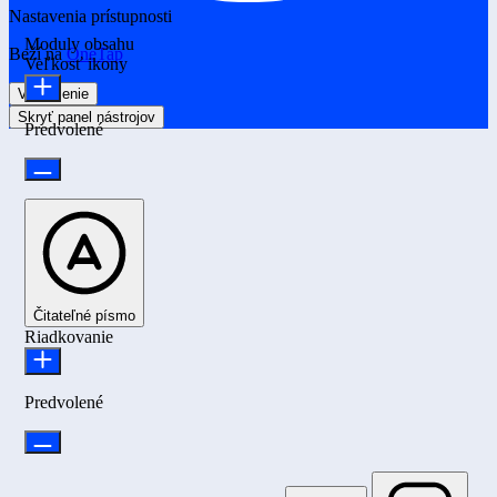
Nastavenia prístupnosti
Moduly obsahu
Beží na
OneTap
Veľkosť ikony
Vyhlásenie
Skryť panel nástrojov
Predvolené
Čitateľné písmo
Riadkovanie
Predvolené