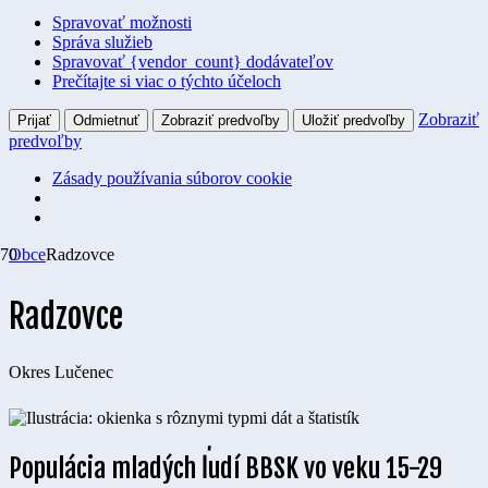
Spravovať možnosti
Správa služieb
Spravovať {vendor_count} dodávateľov
Prečítajte si viac o týchto účeloch
Zobraziť
Prijať
Odmietnuť
Zobraziť predvoľby
Uložiť predvoľby
predvoľby
Zásady používania súborov cookie
Obce
Radzovce
Radzovce
Okres
Lučenec
Populácia mladých ľudí BBSK vo veku 15-29