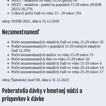
NEET - neaktívni vo veku 15-29 (počet)
59
NEET - neaktívni - podiel na populácií 15-29 rokov (SODB
2021)
20,27%
Celkový počet ľudí vo veku 15 - 29 rokov
291
zdroj: SODB 2021, dáta k 31.12.2020
Nezamestnanosť
Počet nezamestnaných mladých ľudí vo veku 15-29 rokov
35
Podiel nezamestnaných v populácii 15-29 ročných mladých
ľudí
12,32%
Počet nezamestnaných mužov vo veku 15-29 rokov
15
Počet nezamestnaných žien vo veku 15-29 rokov
20
Počet nezamestnaných mladých ľudí vo veku 15-19 rokov
4
Počet nezamestnaných mladých ľudí vo veku 20-24 rokov
14
Počet nezamestnaných mladých ľudí vo veku 25-29 rokov
17
zdroj: Štatistický úrad SR, dáta k 31.12.2023
Poberatelia dávky v hmotnej núdzi a
príspevkov k dávke