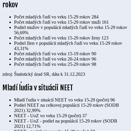
rokov
Počet mladých ľudí vo veku 15-29 rokov
284
Počet mladých ľudí vo veku 15-29 rokov muži
161
Podiel mužov v populácii mladých ľudí vo veku 15-29 rokov
56,69%
Počet mladých ľudí vo veku 15-29 rokov ženy
123
Podiel žien v populácii mladých ľudí vo veku 15-29 rokov
43,31%
Počet mladých ľudí vo veku 15-19 rokov
90
Počet mladých ľudí vo veku 20-24 rokov
96
Počet mladých ľudí vo veku 25-29 rokov
98
zdroj: Štatistický úrad SR, dáta k 31.12.2023
Mladí ľudia v situácii NEET
Mladí ľudia v situácií NEET vo veku 15-29 (počet)
96
Podiel NEET na celkovej populácii 15-29 rokov (SODB
2021)
32,99%
NEET - UoZ vo veku 15-29 (počet)
37
NEET - UoZ - podiel na populácií 15-29 rokov (SODB
2021)
12,71%