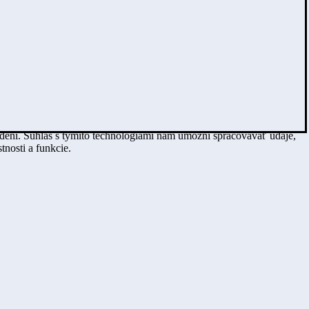
adení. Súhlas s týmito technológiami nám umožní spracovávať údaje,
tnosti a funkcie.