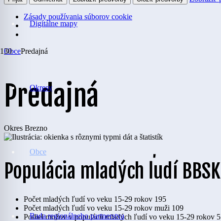
Zásady používania súborov cookie
Digitálne mapy
Obce
Predajná
Predajná
Okresy
Okres
Brezno
Obce
Populácia mladých ľudí BBSK
Počet mladých ľudí vo veku 15-29 rokov
195
Počet mladých ľudí vo veku 15-29 rokov muži
109
Rada regionálneho partnerstva
Podiel mužov v populácii mladých ľudí vo veku 15-29 rokov
5