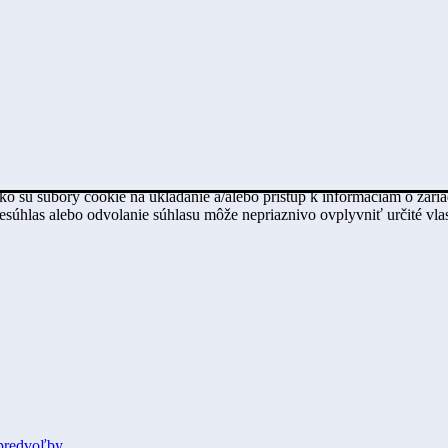
ko sú súbory cookie na ukladanie a/alebo prístup k informáciám o zari
Nesúhlas alebo odvolanie súhlasu môže nepriaznivo ovplyvniť určité vlas
predvoľby