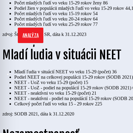
Počet mladých ľudí vo veku 15-29 rokov ženy
86
Podiel žien v populácii mladých ľudí vo veku 15-29 rokov
44,
Počet mladých ľudí vo veku 15-19 rokov
54
Počet mladých ľudí vo veku 20-24 rokov
64
Počet mladých ľudí vo veku 25-29 rokov
77
zdroj: Štatistický úrad SR, dáta k 31.12.2023
ANALÝZA
Mladí ľudia v situácii NEET
Mladí ľudia v situácií NEET vo veku 15-29 (počet)
36
Podiel NEET na celkovej populácii 15-29 rokov (SODB 2021)
NEET - UoZ vo veku 15-29 (počet)
15
NEET - UoZ - podiel na populácií 15-29 rokov (SODB 2021)
NEET - neaktívni vo veku 15-29 (počet)
21
NEET - neaktívni - podiel na populácií 15-29 rokov (SODB 2
Celkový počet ľudí vo veku 15 - 29 rokov
225
zdroj: SODB 2021, dáta k 31.12.2020