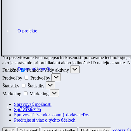
O projekte
Na poskytovanie tých najlepších skúseností používame technológie, a
ako je správanie pri prehliadaní alebo jedinečné ID na tejto stránke. 
Dopravný benefit
Funkčné
Funkčné
Vždy aktívny
Predvoľby
Predvoľby
Štatistiky
Štatistiky
Marketing
Marketing
Spravovať možnosti
Organizácie
Správa služieb
Spravovať {vendor_count} dodávateľov
Prečítajte si viac o týchto účeloch
Zobraziť 
Prijať
Odmietnuť
Zobraziť predvoľby
Uložiť predvoľby