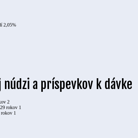
dí
2,05%
 núdzi a príspevkov k dávke
kov
2
 29 rokov
1
9 rokov
1