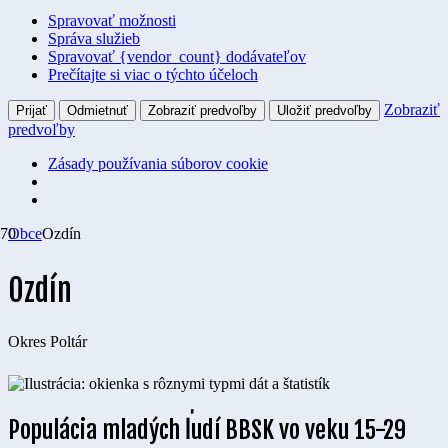
Spravovať možnosti
Správa služieb
Spravovať {vendor_count} dodávateľov
Prečítajte si viac o týchto účeloch
Zobraziť
Prijať
Odmietnuť
Zobraziť predvoľby
Uložiť predvoľby
predvoľby
Zásady používania súborov cookie
Obce
Ozdín
Ozdín
Okres
Poltár
Populácia mladých ľudí BBSK vo veku 15-29