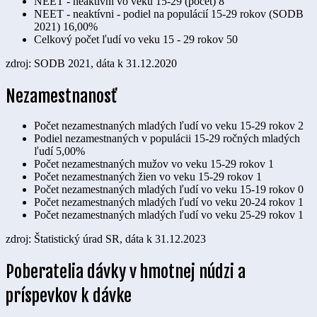
NEET - neaktívni vo veku 15-29 (počet)
8
NEET - neaktívni - podiel na populácií 15-29 rokov (SODB
2021)
16,00%
Celkový počet ľudí vo veku 15 - 29 rokov
50
zdroj: SODB 2021, dáta k 31.12.2020
Nezamestnanosť
Počet nezamestnaných mladých ľudí vo veku 15-29 rokov
2
Podiel nezamestnaných v populácii 15-29 ročných mladých
ľudí
5,00%
Počet nezamestnaných mužov vo veku 15-29 rokov
1
Počet nezamestnaných žien vo veku 15-29 rokov
1
Počet nezamestnaných mladých ľudí vo veku 15-19 rokov
0
Počet nezamestnaných mladých ľudí vo veku 20-24 rokov
1
Počet nezamestnaných mladých ľudí vo veku 25-29 rokov
1
zdroj: Štatistický úrad SR, dáta k 31.12.2023
Poberatelia dávky v hmotnej núdzi a
príspevkov k dávke