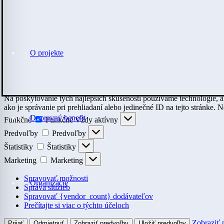
O projekte
Na poskytovanie tých najlepších skúseností používame technológie, a
ako je správanie pri prehliadaní alebo jedinečné ID na tejto stránke. 
Dopravný benefit
Funkčné
Funkčné
Vždy aktívny
Predvoľby
Predvoľby
Štatistiky
Štatistiky
Marketing
Marketing
Spravovať možnosti
Organizácie
Správa služieb
Spravovať {vendor_count} dodávateľov
Prečítajte si viac o týchto účeloch
Zobraziť 
Prijať
Odmietnuť
Zobraziť predvoľby
Uložiť predvoľby