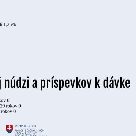
dí
1,25%
 núdzi a príspevkov k dávke
kov
0
 29 rokov
0
9 rokov
0