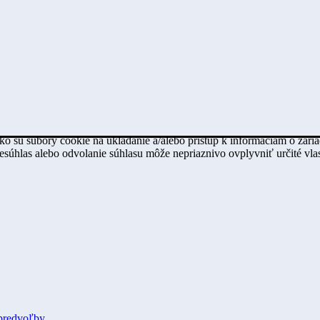
ko sú súbory cookie na ukladanie a/alebo prístup k informáciám o zari
Nesúhlas alebo odvolanie súhlasu môže nepriaznivo ovplyvniť určité vlas
predvoľby