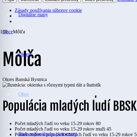
Zásady používania súborov cookie
Digitálne mapy
Obce
Môlča
Môlča
Okresy
Okres
Banská Bystrica
Obce
Populácia mladých ľudí BBSK
Počet mladých ľudí vo veku 15-29 rokov
80
Počet mladých ľudí vo veku 15-29 rokov muži
45
Rada regionálneho partnerstva
Podiel mužov v populácii mladých ľudí vo veku 15-29 rokov
5