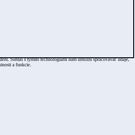
adení. Súhlas s týmito technológiami nám umožní spracovávať údaje,
tnosti a funkcie.