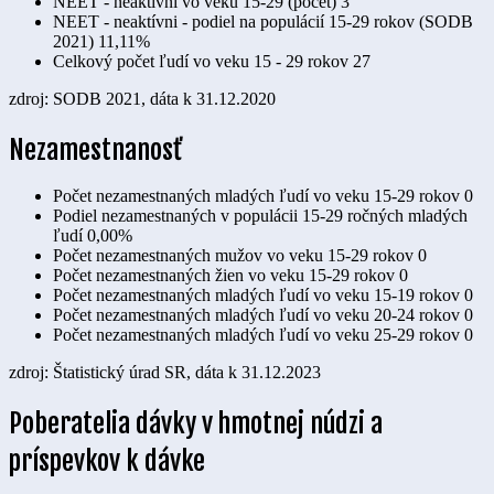
NEET - neaktívni vo veku 15-29 (počet)
3
NEET - neaktívni - podiel na populácií 15-29 rokov (SODB
2021)
11,11%
Celkový počet ľudí vo veku 15 - 29 rokov
27
zdroj: SODB 2021, dáta k 31.12.2020
Nezamestnanosť
Počet nezamestnaných mladých ľudí vo veku 15-29 rokov
0
Podiel nezamestnaných v populácii 15-29 ročných mladých
ľudí
0,00%
Počet nezamestnaných mužov vo veku 15-29 rokov
0
Počet nezamestnaných žien vo veku 15-29 rokov
0
Počet nezamestnaných mladých ľudí vo veku 15-19 rokov
0
Počet nezamestnaných mladých ľudí vo veku 20-24 rokov
0
Počet nezamestnaných mladých ľudí vo veku 25-29 rokov
0
zdroj: Štatistický úrad SR, dáta k 31.12.2023
Poberatelia dávky v hmotnej núdzi a
príspevkov k dávke