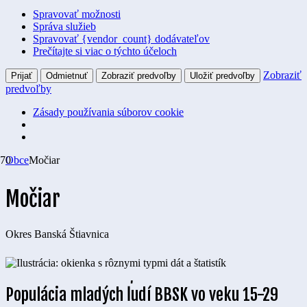
Spravovať možnosti
Správa služieb
Spravovať {vendor_count} dodávateľov
Prečítajte si viac o týchto účeloch
Zobraziť
Prijať
Odmietnuť
Zobraziť predvoľby
Uložiť predvoľby
predvoľby
Zásady používania súborov cookie
Obce
Močiar
Močiar
Okres
Banská Štiavnica
Populácia mladých ľudí BBSK vo veku 15-29