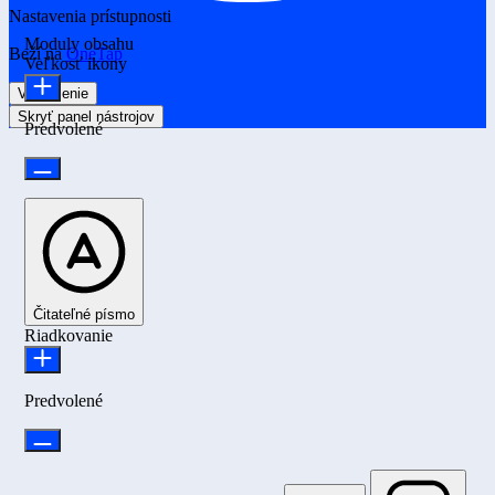
Nastavenia prístupnosti
Moduly obsahu
Beží na
OneTap
Veľkosť ikony
Vyhlásenie
Skryť panel nástrojov
Predvolené
Čitateľné písmo
Riadkovanie
Predvolené