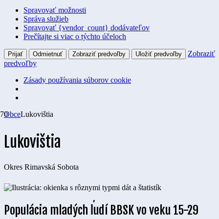
Spravovať možnosti
Správa služieb
Spravovať {vendor_count} dodávateľov
Prečítajte si viac o týchto účeloch
Zobraziť
Prijať
Odmietnuť
Zobraziť predvoľby
Uložiť predvoľby
predvoľby
Zásady používania súborov cookie
Obce
Lukovištia
Lukovištia
Okres
Rimavská Sobota
Populácia mladých ľudí BBSK vo veku 15-29