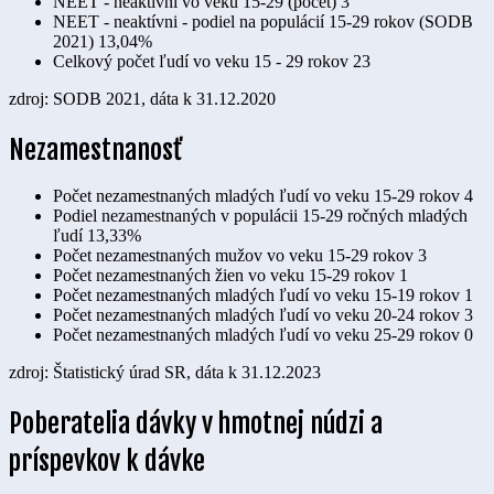
NEET - neaktívni vo veku 15-29 (počet)
3
NEET - neaktívni - podiel na populácií 15-29 rokov (SODB
2021)
13,04%
Celkový počet ľudí vo veku 15 - 29 rokov
23
zdroj: SODB 2021, dáta k 31.12.2020
Nezamestnanosť
Počet nezamestnaných mladých ľudí vo veku 15-29 rokov
4
Podiel nezamestnaných v populácii 15-29 ročných mladých
ľudí
13,33%
Počet nezamestnaných mužov vo veku 15-29 rokov
3
Počet nezamestnaných žien vo veku 15-29 rokov
1
Počet nezamestnaných mladých ľudí vo veku 15-19 rokov
1
Počet nezamestnaných mladých ľudí vo veku 20-24 rokov
3
Počet nezamestnaných mladých ľudí vo veku 25-29 rokov
0
zdroj: Štatistický úrad SR, dáta k 31.12.2023
Poberatelia dávky v hmotnej núdzi a
príspevkov k dávke