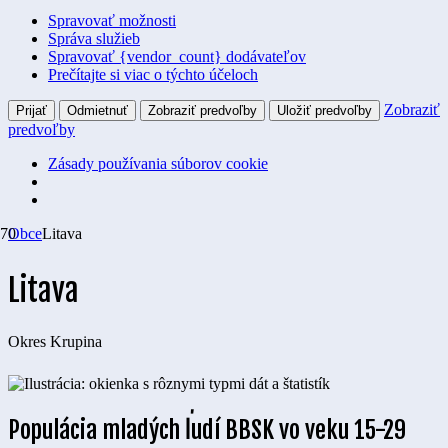
Spravovať možnosti
Správa služieb
Spravovať {vendor_count} dodávateľov
Prečítajte si viac o týchto účeloch
Zobraziť
Prijať
Odmietnuť
Zobraziť predvoľby
Uložiť predvoľby
predvoľby
Zásady používania súborov cookie
Obce
Litava
Litava
Okres
Krupina
Populácia mladých ľudí BBSK vo veku 15-29