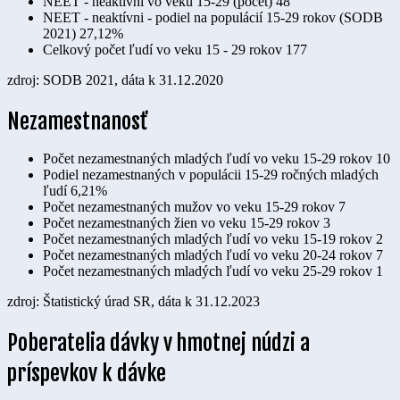
NEET - neaktívni vo veku 15-29 (počet)
48
NEET - neaktívni - podiel na populácií 15-29 rokov (SODB
2021)
27,12%
Celkový počet ľudí vo veku 15 - 29 rokov
177
zdroj: SODB 2021, dáta k 31.12.2020
Nezamestnanosť
Počet nezamestnaných mladých ľudí vo veku 15-29 rokov
10
Podiel nezamestnaných v populácii 15-29 ročných mladých
ľudí
6,21%
Počet nezamestnaných mužov vo veku 15-29 rokov
7
Počet nezamestnaných žien vo veku 15-29 rokov
3
Počet nezamestnaných mladých ľudí vo veku 15-19 rokov
2
Počet nezamestnaných mladých ľudí vo veku 20-24 rokov
7
Počet nezamestnaných mladých ľudí vo veku 25-29 rokov
1
zdroj: Štatistický úrad SR, dáta k 31.12.2023
Poberatelia dávky v hmotnej núdzi a
príspevkov k dávke