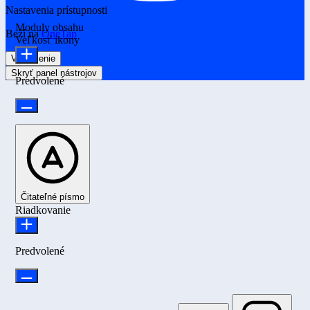
Nastavenia prístupnosti
Moduly obsahu
Beží na
OneTap
Veľkosť ikony
Vyhlásenie
Skryť panel nástrojov
Predvolené
Čitateľné písmo
Riadkovanie
Predvolené