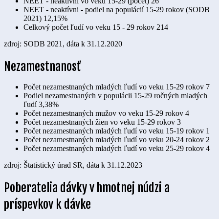
NEET - neaktívni vo veku 15-29 (počet)
26
NEET - neaktívni - podiel na populácií 15-29 rokov (SODB
2021)
12,15%
Celkový počet ľudí vo veku 15 - 29 rokov
214
zdroj: SODB 2021, dáta k 31.12.2020
Nezamestnanosť
Počet nezamestnaných mladých ľudí vo veku 15-29 rokov
7
Podiel nezamestnaných v populácii 15-29 ročných mladých
ľudí
3,38%
Počet nezamestnaných mužov vo veku 15-29 rokov
4
Počet nezamestnaných žien vo veku 15-29 rokov
3
Počet nezamestnaných mladých ľudí vo veku 15-19 rokov
1
Počet nezamestnaných mladých ľudí vo veku 20-24 rokov
2
Počet nezamestnaných mladých ľudí vo veku 25-29 rokov
4
zdroj: Štatistický úrad SR, dáta k 31.12.2023
Poberatelia dávky v hmotnej núdzi a
príspevkov k dávke