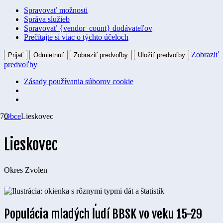
Spravovať možnosti
Správa služieb
Spravovať {vendor_count} dodávateľov
Prečítajte si viac o týchto účeloch
Zobraziť
Prijať
Odmietnuť
Zobraziť predvoľby
Uložiť predvoľby
predvoľby
Zásady používania súborov cookie
Obce
Lieskovec
Lieskovec
Okres
Zvolen
Populácia mladých ľudí BBSK vo veku 15-29