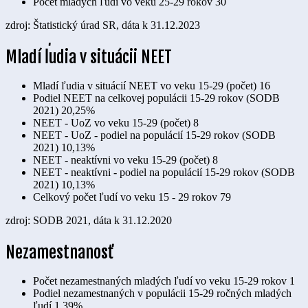
Počet mladých ľudí vo veku 25-29 rokov
30
zdroj: Štatistický úrad SR, dáta k 31.12.2023
Mladí ľudia v situácii NEET
Mladí ľudia v situácií NEET vo veku 15-29 (počet)
16
Podiel NEET na celkovej populácii 15-29 rokov (SODB
2021)
20,25%
NEET - UoZ vo veku 15-29 (počet)
8
NEET - UoZ - podiel na populácií 15-29 rokov (SODB
2021)
10,13%
NEET - neaktívni vo veku 15-29 (počet)
8
NEET - neaktívni - podiel na populácií 15-29 rokov (SODB
2021)
10,13%
Celkový počet ľudí vo veku 15 - 29 rokov
79
zdroj: SODB 2021, dáta k 31.12.2020
Nezamestnanosť
Počet nezamestnaných mladých ľudí vo veku 15-29 rokov
1
Podiel nezamestnaných v populácii 15-29 ročných mladých
ľudí
1,39%