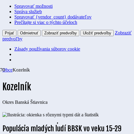
Spravovať možnosti
Správa služieb
Spravovať {vendor_count} dodávateľov
Prečítajte si viac o týchto účeloch
Zobraziť
Prijať
Odmietnuť
Zobraziť predvoľby
Uložiť predvoľby
predvoľby
Zásady používania súborov cookie
Obce
Kozelník
Kozelník
Okres
Banská Štiavnica
Populácia mladých ľudí BBSK vo veku 15-29