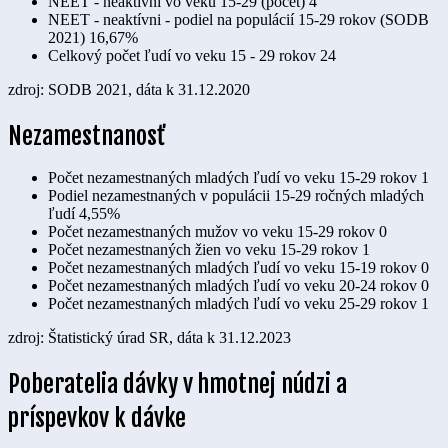
NEET - neaktívni vo veku 15-29 (počet)
4
NEET - neaktívni - podiel na populácií 15-29 rokov (SODB
2021)
16,67%
Celkový počet ľudí vo veku 15 - 29 rokov
24
zdroj: SODB 2021, dáta k 31.12.2020
Nezamestnanosť
Počet nezamestnaných mladých ľudí vo veku 15-29 rokov
1
Podiel nezamestnaných v populácii 15-29 ročných mladých
ľudí
4,55%
Počet nezamestnaných mužov vo veku 15-29 rokov
0
Počet nezamestnaných žien vo veku 15-29 rokov
1
Počet nezamestnaných mladých ľudí vo veku 15-19 rokov
0
Počet nezamestnaných mladých ľudí vo veku 20-24 rokov
0
Počet nezamestnaných mladých ľudí vo veku 25-29 rokov
1
zdroj: Štatistický úrad SR, dáta k 31.12.2023
Poberatelia dávky v hmotnej núdzi a
príspevkov k dávke