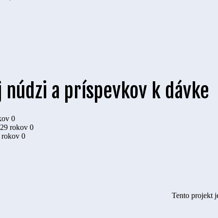
 núdzi a príspevkov k dávke
kov
0
 29 rokov
0
9 rokov
0
Tento projekt 