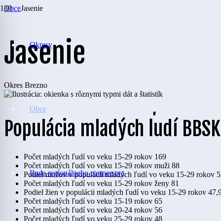
Obce
Jasenie
Jasenie
Okresy
Okres
Brezno
Obce
Populácia mladých ľudí BBSK
Počet mladých ľudí vo veku 15-29 rokov
169
Počet mladých ľudí vo veku 15-29 rokov muži
88
Rada regionálneho partnerstva
Podiel mužov v populácii mladých ľudí vo veku 15-29 rokov
5
Počet mladých ľudí vo veku 15-29 rokov ženy
81
Podiel žien v populácii mladých ľudí vo veku 15-29 rokov
47,
Počet mladých ľudí vo veku 15-19 rokov
65
Počet mladých ľudí vo veku 20-24 rokov
56
Počet mladých ľudí vo veku 25-29 rokov
48