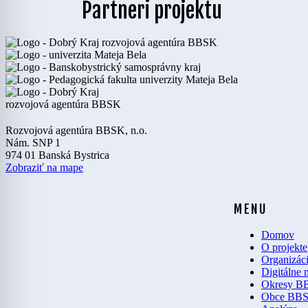
Partneri projektu
Rozvojová agentúra BBSK, n.o.
Nám. SNP 1
974 01 Banská Bystrica
Zobraziť na mape
MENU
Domov
O projekte
Organizác
Digitálne
Okresy B
Obce BB