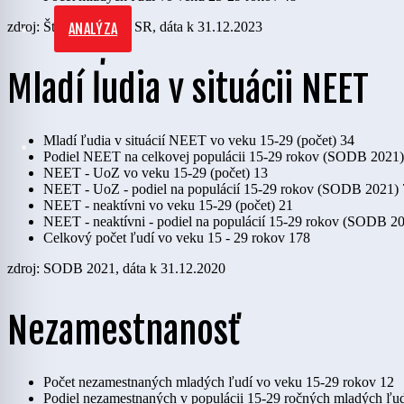
zdroj: Štatistický úrad SR, dáta k 31.12.2023
ANALÝZA
Mladí ľudia v situácii NEET
Mladí ľudia v situácií NEET vo veku 15-29 (počet)
34
Podiel NEET na celkovej populácii 15-29 rokov (SODB 2021)
NEET - UoZ vo veku 15-29 (počet)
13
NEET - UoZ - podiel na populácií 15-29 rokov (SODB 2021)
NEET - neaktívni vo veku 15-29 (počet)
21
NEET - neaktívni - podiel na populácií 15-29 rokov (SODB 2
Celkový počet ľudí vo veku 15 - 29 rokov
178
zdroj: SODB 2021, dáta k 31.12.2020
Nezamestnanosť
Počet nezamestnaných mladých ľudí vo veku 15-29 rokov
12
Podiel nezamestnaných v populácii 15-29 ročných mladých ľu