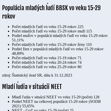
Populácia mladých ľudí BBSK vo veku 15-29
rokov
Počet mladých ľudí vo veku 15-29 rokov
225
Počet mladých ľudí vo veku 15-29 rokov muži
115
Podiel mužov v populácii mladých ľudí vo veku 15-29 rokov
51,11%
Počet mladých ľudí vo veku 15-29 rokov ženy
110
Podiel žien v populácii mladých ľudí vo veku 15-29 rokov
48,89%
Počet mladých ľudí vo veku 15-19 rokov
71
Počet mladých ľudí vo veku 20-24 rokov
74
Počet mladých ľudí vo veku 25-29 rokov
80
zdroj: Štatistický úrad SR, dáta k 31.12.2023
Mladí ľudia v situácii NEET
Mladí ľudia v situácií NEET vo veku 15-29 (počet)
128
Podiel NEET na celkovej populácii 15-29 rokov (SODB
2021)
55,65%
NEET - UoZ vo veku 15-29 (počet)
25