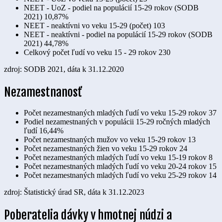
NEET - UoZ - podiel na populácií 15-29 rokov (SODB
2021)
10,87%
NEET - neaktívni vo veku 15-29 (počet)
103
NEET - neaktívni - podiel na populácií 15-29 rokov (SODB
2021)
44,78%
Celkový počet ľudí vo veku 15 - 29 rokov
230
zdroj: SODB 2021, dáta k 31.12.2020
Nezamestnanosť
Počet nezamestnaných mladých ľudí vo veku 15-29 rokov
37
Podiel nezamestnaných v populácii 15-29 ročných mladých
ľudí
16,44%
Počet nezamestnaných mužov vo veku 15-29 rokov
13
Počet nezamestnaných žien vo veku 15-29 rokov
24
Počet nezamestnaných mladých ľudí vo veku 15-19 rokov
8
Počet nezamestnaných mladých ľudí vo veku 20-24 rokov
15
Počet nezamestnaných mladých ľudí vo veku 25-29 rokov
14
zdroj: Štatistický úrad SR, dáta k 31.12.2023
Poberatelia dávky v hmotnej núdzi a