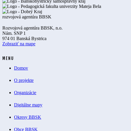
Rozvojová agentúra BBSK, n.o.
Nám. SNP 1
974 01 Banská Bystrica
Zobraziť na mape
MENU
Domov
O projekte
Organizácie
Digitálne mapy
Okresy BBSK
Obce BBSK