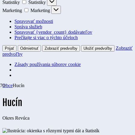
Štatistiky
Štatistiky
Marketing
Marketing
Spravovať možnosti
Správa služieb
Spravovať {vendor_count} dodávateľov
Prečítajte si viac o týchto účeloch
Zobraziť
Prijať
Odmietnuť
Zobraziť predvoľby
Uložiť predvoľby
predvoľby
Zásady používania súborov cookie
Obce
Hucín
Hucín
Okres
Revúca