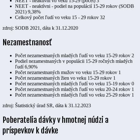
NEET - neaktívni vo veku 15-29 (počet)
3
NEET - neaktívni - podiel na populácií 15-29 rokov (SODB
2021)
9,38%
Celkový počet ľudí vo veku 15 - 29 rokov
32
zdroj: SODB 2021, dáta k 31.12.2020
Nezamestnanosť
Počet nezamestnaných mladých ľudí vo veku 15-29 rokov
2
Podiel nezamestnaných v populácii 15-29 ročných mladých
ľudí
6,90%
Počet nezamestnaných mužov vo veku 15-29 rokov
1
Počet nezamestnaných žien vo veku 15-29 rokov
1
Počet nezamestnaných mladých ľudí vo veku 15-19 rokov
0
Počet nezamestnaných mladých ľudí vo veku 20-24 rokov
1
Počet nezamestnaných mladých ľudí vo veku 25-29 rokov
1
zdroj: Štatistický úrad SR, dáta k 31.12.2023
Poberatelia dávky v hmotnej núdzi a
príspevkov k dávke