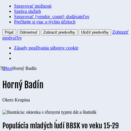
Spravovať možnosti
Správa služieb
Spravovať {vendor_count} dodávateľov
Prečítajte si viac o týchto účeloch
Zobraziť
Prijať
Odmietnuť
Zobraziť predvoľby
Uložiť predvoľby
predvoľby
Zásady používania súborov cookie
Obce
Horný Badín
Horný Badín
Okres
Krupina
Populácia mladých ľudí BBSK vo veku 15-29