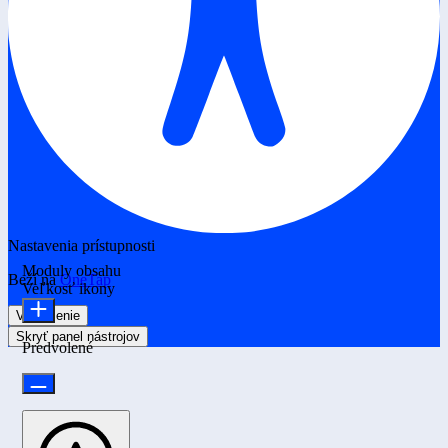
Nastavenia prístupnosti
Moduly obsahu
Beží na
OneTap
Veľkosť ikony
Vyhlásenie
Skryť panel nástrojov
Predvolené