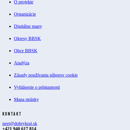
O projekte
Organizácie
Digitálne mapy
Okresy BBSK
Obce BBSK
Analýza
Zásady používania súborov cookie
Vyhlásenie o prístupnosti
Mapa stránky
KONTAKT
neet@dobrykraj.sk
+421 940 617 814