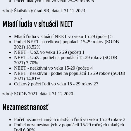
Počet mladých ľudí vo veku 25-29 rokov
6
zdroj: Štatistický úrad SR, dáta k 31.12.2023
Mladí ľudia v situácii NEET
Mladí ľudia v situácií NEET vo veku 15-29 (počet)
5
Podiel NEET na celkovej populácii 15-29 rokov (SODB
2021)
18,52%
NEET - UoZ vo veku 15-29 (počet)
1
NEET - UoZ - podiel na populácií 15-29 rokov (SODB
2021)
3,70%
NEET - neaktívni vo veku 15-29 (počet)
4
NEET - neaktívni - podiel na populácií 15-29 rokov (SODB
2021)
14,81%
Celkový počet ľudí vo veku 15 - 29 rokov
27
zdroj: SODB 2021, dáta k 31.12.2020
Nezamestnanosť
Počet nezamestnaných mladých ľudí vo veku 15-29 rokov
2
Podiel nezamestnaných v populácii 15-29 ročných mladých
ľudí
6,90%