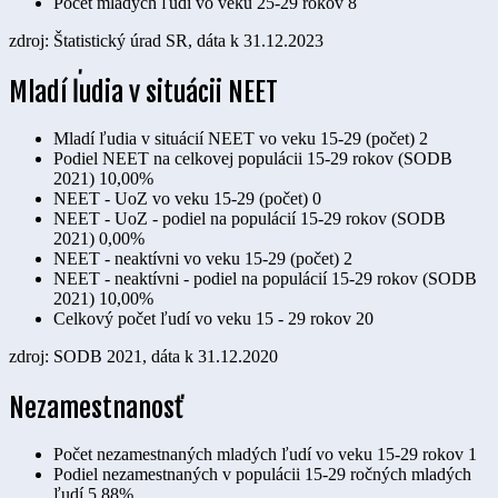
Počet mladých ľudí vo veku 25-29 rokov
8
zdroj: Štatistický úrad SR, dáta k 31.12.2023
Mladí ľudia v situácii NEET
Mladí ľudia v situácií NEET vo veku 15-29 (počet)
2
Podiel NEET na celkovej populácii 15-29 rokov (SODB
2021)
10,00%
NEET - UoZ vo veku 15-29 (počet)
0
NEET - UoZ - podiel na populácií 15-29 rokov (SODB
2021)
0,00%
NEET - neaktívni vo veku 15-29 (počet)
2
NEET - neaktívni - podiel na populácií 15-29 rokov (SODB
2021)
10,00%
Celkový počet ľudí vo veku 15 - 29 rokov
20
zdroj: SODB 2021, dáta k 31.12.2020
Nezamestnanosť
Počet nezamestnaných mladých ľudí vo veku 15-29 rokov
1
Podiel nezamestnaných v populácii 15-29 ročných mladých
ľudí
5,88%