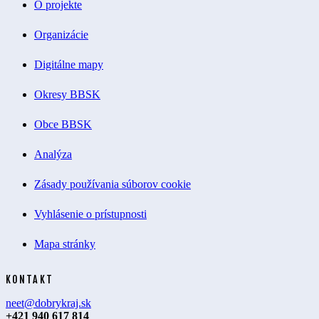
O projekte
Organizácie
Digitálne mapy
Okresy BBSK
Obce BBSK
Analýza
Zásady používania súborov cookie
Vyhlásenie o prístupnosti
Mapa stránky
KONTAKT
neet@dobrykraj.sk
+421 940 617 814