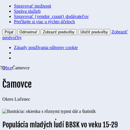
Spravovať možnosti
Správa služieb
Spravovať {vendor_count} dodávateľov
Prečítajte si viac o týchto účeloch
Zobraziť
Prijať
Odmietnuť
Zobraziť predvoľby
Uložiť predvoľby
predvoľby
Zásady používania súborov cookie
Obce
Čamovce
Čamovce
Okres
Lučenec
Populácia mladých ľudí BBSK vo veku 15-29