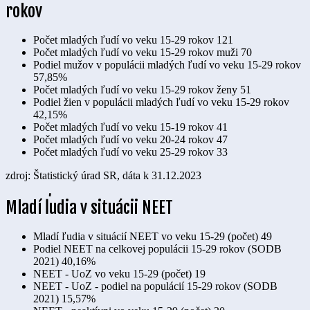
rokov
Počet mladých ľudí vo veku 15-29 rokov
121
Počet mladých ľudí vo veku 15-29 rokov muži
70
Podiel mužov v populácii mladých ľudí vo veku 15-29 rokov
57,85%
Počet mladých ľudí vo veku 15-29 rokov ženy
51
Podiel žien v populácii mladých ľudí vo veku 15-29 rokov
42,15%
Počet mladých ľudí vo veku 15-19 rokov
41
Počet mladých ľudí vo veku 20-24 rokov
47
Počet mladých ľudí vo veku 25-29 rokov
33
zdroj: Štatistický úrad SR, dáta k 31.12.2023
Mladí ľudia v situácii NEET
Mladí ľudia v situácií NEET vo veku 15-29 (počet)
49
Podiel NEET na celkovej populácii 15-29 rokov (SODB
2021)
40,16%
NEET - UoZ vo veku 15-29 (počet)
19
NEET - UoZ - podiel na populácií 15-29 rokov (SODB
2021)
15,57%