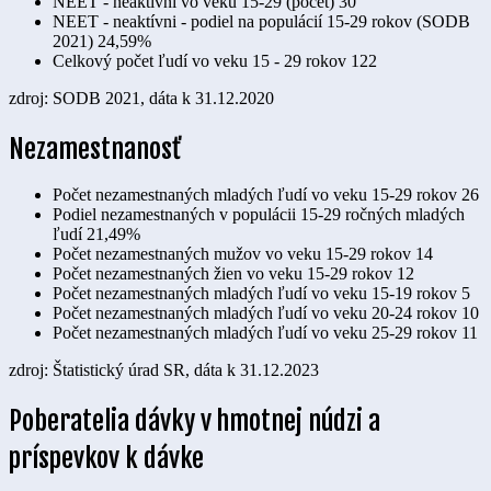
NEET - neaktívni vo veku 15-29 (počet)
30
NEET - neaktívni - podiel na populácií 15-29 rokov (SODB
2021)
24,59%
Celkový počet ľudí vo veku 15 - 29 rokov
122
zdroj: SODB 2021, dáta k 31.12.2020
Nezamestnanosť
Počet nezamestnaných mladých ľudí vo veku 15-29 rokov
26
Podiel nezamestnaných v populácii 15-29 ročných mladých
ľudí
21,49%
Počet nezamestnaných mužov vo veku 15-29 rokov
14
Počet nezamestnaných žien vo veku 15-29 rokov
12
Počet nezamestnaných mladých ľudí vo veku 15-19 rokov
5
Počet nezamestnaných mladých ľudí vo veku 20-24 rokov
10
Počet nezamestnaných mladých ľudí vo veku 25-29 rokov
11
zdroj: Štatistický úrad SR, dáta k 31.12.2023
Poberatelia dávky v hmotnej núdzi a
príspevkov k dávke