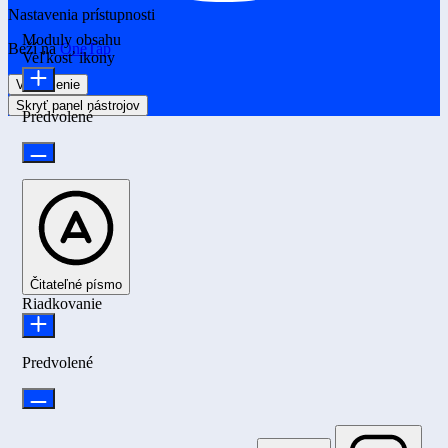
Nastavenia prístupnosti
Moduly obsahu
Beží na
OneTap
Veľkosť ikony
Vyhlásenie
Skryť panel nástrojov
Predvolené
Čitateľné písmo
Riadkovanie
Predvolené