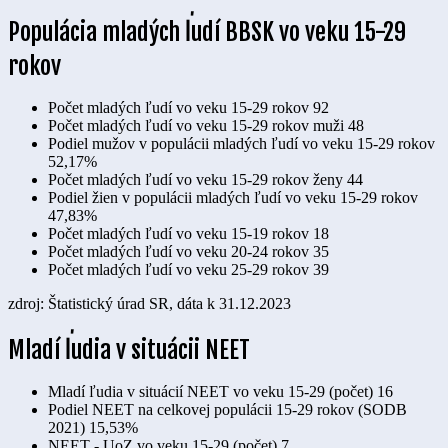
Populácia mladých ľudí BBSK vo veku 15-29
rokov
Počet mladých ľudí vo veku 15-29 rokov
92
Počet mladých ľudí vo veku 15-29 rokov muži
48
Podiel mužov v populácii mladých ľudí vo veku 15-29 rokov
52,17%
Počet mladých ľudí vo veku 15-29 rokov ženy
44
Podiel žien v populácii mladých ľudí vo veku 15-29 rokov
47,83%
Počet mladých ľudí vo veku 15-19 rokov
18
Počet mladých ľudí vo veku 20-24 rokov
35
Počet mladých ľudí vo veku 25-29 rokov
39
zdroj: Štatistický úrad SR, dáta k 31.12.2023
Mladí ľudia v situácii NEET
Mladí ľudia v situácií NEET vo veku 15-29 (počet)
16
Podiel NEET na celkovej populácii 15-29 rokov (SODB
2021)
15,53%
NEET - UoZ vo veku 15-29 (počet)
7