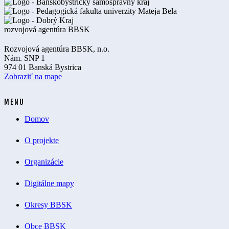
Rozvojová agentúra BBSK, n.o.
Nám. SNP 1
974 01 Banská Bystrica
Zobraziť na mape
MENU
Domov
O projekte
Organizácie
Digitálne mapy
Okresy BBSK
Obce BBSK