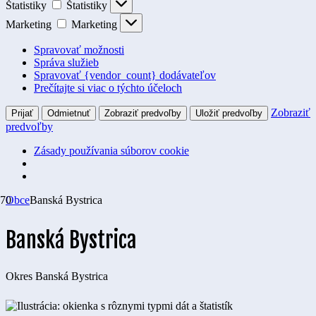
Štatistiky
Štatistiky
Marketing
Marketing
Spravovať možnosti
Správa služieb
Spravovať {vendor_count} dodávateľov
Prečítajte si viac o týchto účeloch
Zobraziť
Prijať
Odmietnuť
Zobraziť predvoľby
Uložiť predvoľby
predvoľby
Zásady používania súborov cookie
Obce
Banská Bystrica
Banská Bystrica
Okres
Banská Bystrica