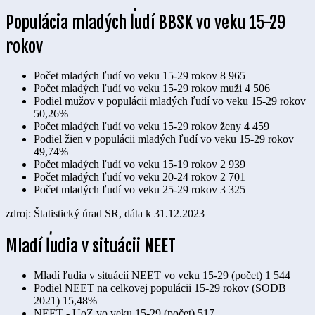
Populácia mladých ľudí BBSK vo veku 15-29
rokov
Počet mladých ľudí vo veku 15-29 rokov
8 965
Počet mladých ľudí vo veku 15-29 rokov muži
4 506
Podiel mužov v populácii mladých ľudí vo veku 15-29 rokov
50,26%
Počet mladých ľudí vo veku 15-29 rokov ženy
4 459
Podiel žien v populácii mladých ľudí vo veku 15-29 rokov
49,74%
Počet mladých ľudí vo veku 15-19 rokov
2 939
Počet mladých ľudí vo veku 20-24 rokov
2 701
Počet mladých ľudí vo veku 25-29 rokov
3 325
zdroj: Štatistický úrad SR, dáta k 31.12.2023
Mladí ľudia v situácii NEET
Mladí ľudia v situácií NEET vo veku 15-29 (počet)
1 544
Podiel NEET na celkovej populácii 15-29 rokov (SODB
2021)
15,48%
NEET - UoZ vo veku 15-29 (počet)
517