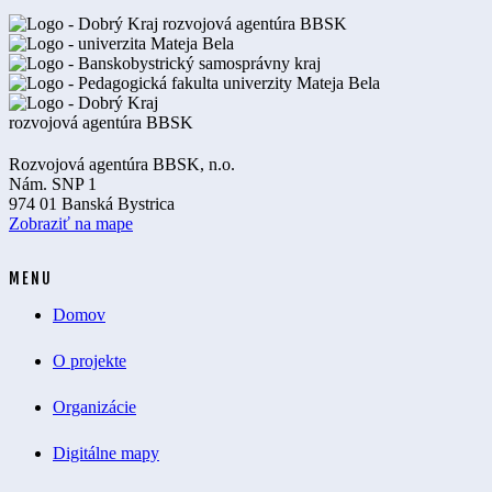
Rozvojová agentúra BBSK, n.o.
Nám. SNP 1
974 01 Banská Bystrica
Zobraziť na mape
MENU
Domov
O projekte
Organizácie
Digitálne mapy