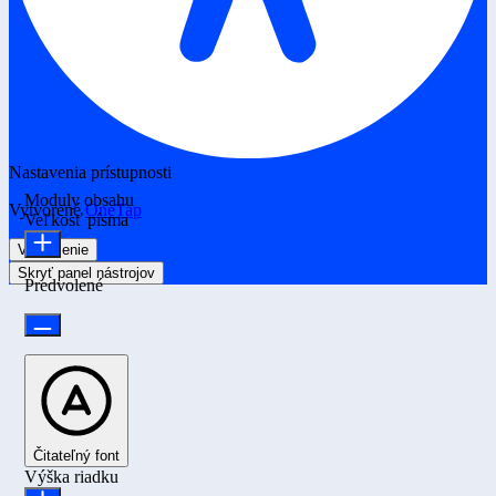
Nastavenia prístupnosti
Moduly obsahu
Vytvorené
OneTap
Veľkosť písma
Vyhlásenie
Skryť panel nástrojov
Predvolené
Čitateľný font
Výška riadku