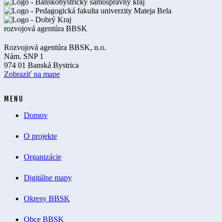
Rozvojová agentúra BBSK, n.o.
Nám. SNP 1
974 01 Banská Bystrica
Zobraziť na mape
MENU
Domov
O projekte
Organizácie
Digitálne mapy
Okresy BBSK
Obce BBSK