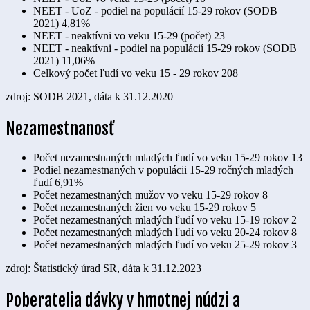
NEET - UoZ - podiel na populácií 15-29 rokov (SODB
2021)
4,81%
NEET - neaktívni vo veku 15-29 (počet)
23
NEET - neaktívni - podiel na populácií 15-29 rokov (SODB
2021)
11,06%
Celkový počet ľudí vo veku 15 - 29 rokov
208
zdroj: SODB 2021, dáta k 31.12.2020
Nezamestnanosť
Počet nezamestnaných mladých ľudí vo veku 15-29 rokov
13
Podiel nezamestnaných v populácii 15-29 ročných mladých
ľudí
6,91%
Počet nezamestnaných mužov vo veku 15-29 rokov
8
Počet nezamestnaných žien vo veku 15-29 rokov
5
Počet nezamestnaných mladých ľudí vo veku 15-19 rokov
2
Počet nezamestnaných mladých ľudí vo veku 20-24 rokov
8
Počet nezamestnaných mladých ľudí vo veku 25-29 rokov
3
zdroj: Štatistický úrad SR, dáta k 31.12.2023
Poberatelia dávky v hmotnej núdzi a