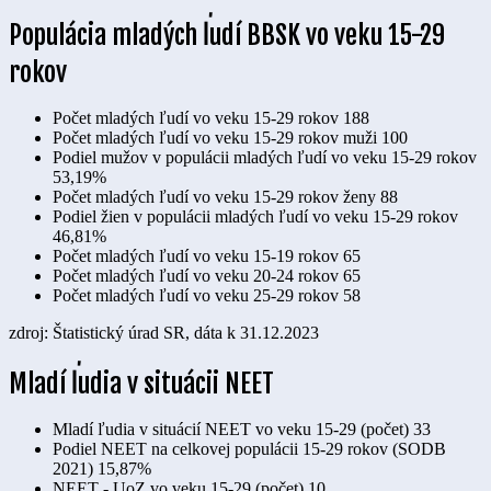
Populácia mladých ľudí BBSK vo veku 15-29
rokov
Počet mladých ľudí vo veku 15-29 rokov
188
Počet mladých ľudí vo veku 15-29 rokov muži
100
Podiel mužov v populácii mladých ľudí vo veku 15-29 rokov
53,19%
Počet mladých ľudí vo veku 15-29 rokov ženy
88
Podiel žien v populácii mladých ľudí vo veku 15-29 rokov
46,81%
Počet mladých ľudí vo veku 15-19 rokov
65
Počet mladých ľudí vo veku 20-24 rokov
65
Počet mladých ľudí vo veku 25-29 rokov
58
zdroj: Štatistický úrad SR, dáta k 31.12.2023
Mladí ľudia v situácii NEET
Mladí ľudia v situácií NEET vo veku 15-29 (počet)
33
Podiel NEET na celkovej populácii 15-29 rokov (SODB
2021)
15,87%
NEET - UoZ vo veku 15-29 (počet)
10