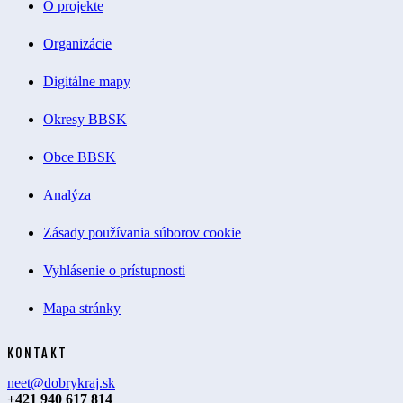
O projekte
Organizácie
Digitálne mapy
Okresy BBSK
Obce BBSK
Analýza
Zásady používania súborov cookie
Vyhlásenie o prístupnosti
Mapa stránky
KONTAKT
neet@dobrykraj.sk
+421 940 617 814