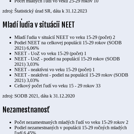
Počet mladých ľudí vo veku 25-29 rokov
10
zdroj: Štatistický úrad SR, dáta k 31.12.2023
Mladí ľudia v situácii NEET
Mladí ľudia v situácií NEET vo veku 15-29 (počet)
2
Podiel NEET na celkovej populácii 15-29 rokov (SODB
2021)
6,06%
NEET - UoZ vo veku 15-29 (počet)
1
NEET - UoZ - podiel na populácií 15-29 rokov (SODB
2021)
3,03%
NEET - neaktívni vo veku 15-29 (počet)
1
NEET - neaktívni - podiel na populácií 15-29 rokov (SODB
2021)
3,03%
Celkový počet ľudí vo veku 15 - 29 rokov
33
zdroj: SODB 2021, dáta k 31.12.2020
Nezamestnanosť
Počet nezamestnaných mladých ľudí vo veku 15-29 rokov
2
Podiel nezamestnaných v populácii 15-29 ročných mladých
ľudí
6,45%